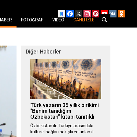
Facebook
X
Instagram
Pinterest
YouTube
VK
Odnok
HABER
FOTOĞRAF
VIDEO
CANLI İZLE
Diğer Haberler
Türk yazarın 35 yıllık birikimi
"Benim tanıdığım
Özbekistan" kitabı tanıtıldı
Özbekistan ile Türkiye arasındaki
kültürel bağları pekiştiren anlamlı