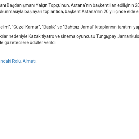
 Başdanışmanı Yalçın Topçu'nun, Astana'nın başkent ilan edilişinin 20
okunmasıyla başlayan toplantıda, başkent Astana'nın 20 yıl içinde elde et
.
im", "Güzel Kamar", "Başlık" ve "Bahtsız Jamal" kitaplarının tanıtımı yap
atkılar nedeniyle Kazak tiyatro ve sinema oyuncusu Tungışpay Jamankul
 gazetecilere ödüller verildi.
ındaki Rolü
,
Almatı
,