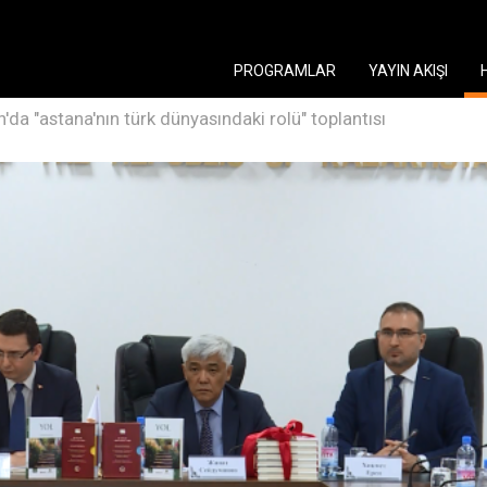
PROGRAMLAR
YAYIN AKIŞI
'da "astana'nın türk dünyasındaki rolü" toplantısı