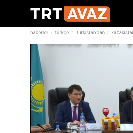
haberler
türkçe
türkistan'dan
kazakistan