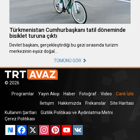
Türkmenistan Cumhurbaşkanı tatil döneminde
bisiklet turuna çıktı
Devlet başkanı, gerçekleştirdiği bu gezi sırasında turizm
merkezinin eşsiz doğal…
TÜMÜNÜ GÖR
© 2026
Programlar
Yayın Akışı
Haber
Fotoğraf
Video
Canlı İzle
İletişim
Hakkımızda
Frekanslar
Site Haritası
Kullanım Şartları
Gizlilik Politikası ve Aydınlatma Metni
Çerez Politikası
Facebook
X
Instagram
Pinterest
YouTube
VK