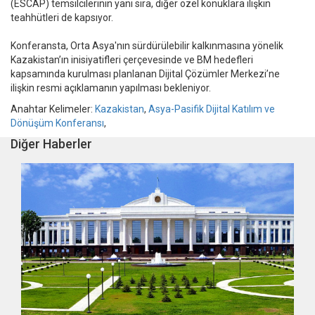
(ESCAP) temsilcilerinin yanı sıra, diğer özel konuklara ilişkin
teahhütleri de kapsıyor.
Konferansta, Orta Asya'nın sürdürülebilir kalkınmasına yönelik
Kazakistan’ın inisiyatifleri çerçevesinde ve BM hedefleri
kapsamında kurulması planlanan Dijital Çözümler Merkezi’ne
ilişkin resmi açıklamanın yapılması bekleniyor.
Anahtar Kelimeler:
Kazakistan
,
Asya-Pasifik Dijital Katılım ve
Dönüşüm Konferansı
,
Diğer Haberler