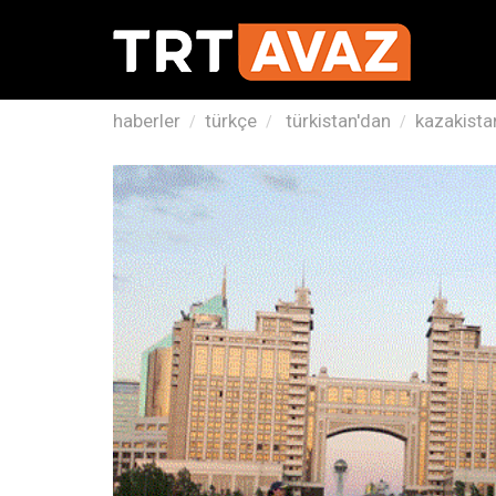
haberler
türkçe
türkistan'dan
kazakista