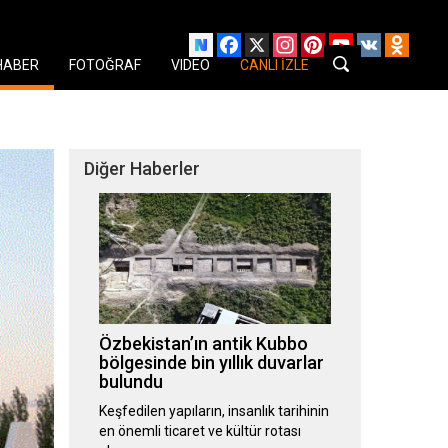
Facebook
X
Instagram
Pinterest
YouTube
VK
Odnok
HABER
FOTOĞRAF
VIDEO
CANLI İZLE
Diğer Haberler
Özbekistan’ın antik Kubbo
bölgesinde bin yıllık duvarlar
bulundu
Keşfedilen yapıların, insanlık tarihinin
en önemli ticaret ve kültür rotası