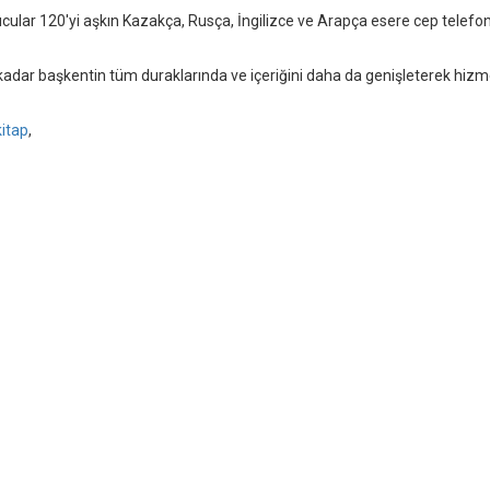
ular 120'yi aşkın Kazakça, Rusça, İngilizce ve Arapça esere cep telefon
a kadar başkentin tüm duraklarında ve içeriğini daha da genişleterek hiz
kitap
,