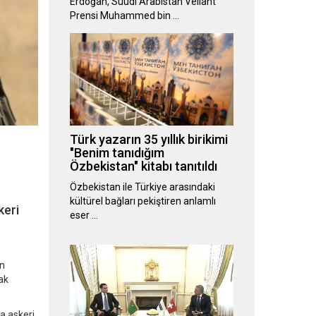
Erdoğan, Suudi Arabistan Veliaht
Prensi Muhammed bin …
Türk yazarın 35 yıllık birikimi
"Benim tanıdığım
Özbekistan" kitabı tanıtıldı
Özbekistan ile Türkiye arasındaki
kültürel bağları pekiştiren anlamlı
keri
eser …
an
tak
a askeri