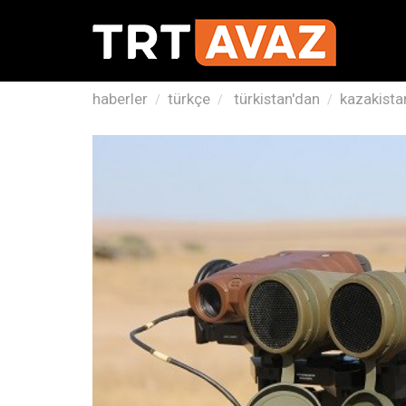
haberler
türkçe
türkistan'dan
kazakistan