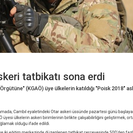
eri tatbikatı sona erdi
Örgütüne" (KGAÖ) üye ülkelerin katıldığı "Poisk 2018" as
amada, Cambıl eyaletindeki Otar askeri üssünde pazartesi günü başlay
üyesi ülkelerin askeri birimlerinin birlikte çalışabilirliğini geliştirmek, or
ğlamak olduğu ifade edildi.
ı ve iki eğitim merkezinde düzenlenen tatbikat çerçevesinde 500'den fazl