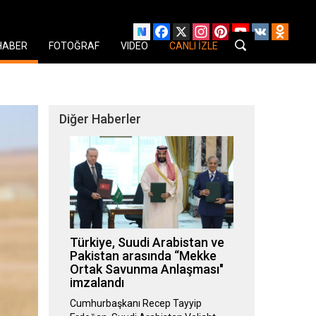
Facebook
X
Instagram
Pinterest
YouTube
VK
Odnok
HABER
FOTOĞRAF
VIDEO
CANLI İZLE
Diğer Haberler
Türkiye, Suudi Arabistan ve
Pakistan arasında “Mekke
Ortak Savunma Anlaşması"
imzalandı
Cumhurbaşkanı Recep Tayyip