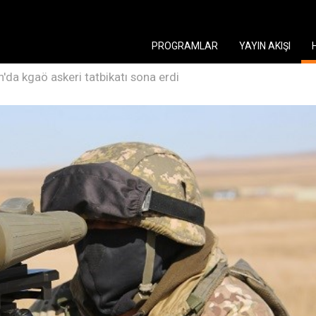
PROGRAMLAR
YAYIN AKIŞI
'da kgaö askeri tatbikatı sona erdi