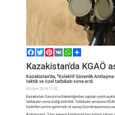
Facebook
Twitter
Pinterest
VK
WhatsApp
Paylaş
Kazakistan'da KGAÖ ask
Kazakistan'da, "Kolektif Güvenlik Antlaşma 
taktik ve özel tatbikatı sona erdi.
05 Ekim 2018 11:32
Kazakistan Savunma Bakanlığından yapılan yazılı açıkl
tatbikatın sona erdiği belirtildi. Tatbikatın amacının KGAÖ 
hedefleri yerine getirmek ve savaş koordinasyonunu sa
Açıklamada, 3 bin askerin katılımıyla beş eğitim sahas