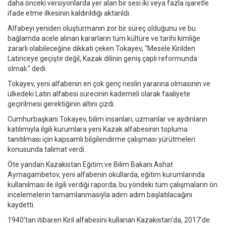
daha önceki versiyonlarda yer alan bir sesi iki veya fazla işaretle
ifade etme ilkesinin kaldırıldığı aktarıldı.
Alfabeyi yeniden oluşturmanın zor bir süreç olduğunu ve bu
bağlamda acele alınan kararların tüm kültüre ve tarihi kimliğe
zararlı olabileceğine dikkati çeken Tokayev, "Mesele Kirilden
Latinceye geçişte değil, Kazak dilinin geniş çaplı reformunda
olmalı." dedi.
Tokayev, yeni alfabenin en çok genç neslin yararına olmasının ve
ülkedeki Latin alfabesi sürecinin kademeli olarak faaliyete
geçirilmesi gerektiğinin altını çizdi.
Cumhurbaşkanı Tokayev, bilim insanları, uzmanlar ve aydınların
katılımıyla ilgili kurumlara yeni Kazak alfabesinin topluma
tanıtılması için kapsamlı bilgilendirme çalışması yürütmeleri
konusunda talimat verdi.
Öte yandan Kazakistan Eğitim ve Bilim Bakanı Ashat
Aymagambetov, yeni alfabenin okullarda, eğitim kurumlarında
kullanılması ile ilgili verdiği raporda, bu yöndeki tüm çalışmaların ön
incelemelerin tamamlanmasıyla adım adım başlatılacağını
kaydetti.
1940'tan itibaren Kiril alfabesini kullanan Kazakistan'da, 2017'de