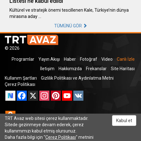
Listesi’ne kabul edildi
Kültürel ve stratejik önemi tescillenen Kale, Türkiye’nin dünya
mirasına aday …
TÜMÜNÜ GÖR
© 2026
Programlar
Yayın Akışı
Haber
Fotoğraf
Video
Canlı İzle
İletişim
Hakkımızda
Frekanslar
Site Haritası
Kullanım Şartları
Gizlilik Politikası ve Aydınlatma Metni
Çerez Politikası
Facebook
X
Instagram
Pinterest
YouTube
VK
Odnoklassniki
TRT Avaz web sitesi çerez kullanmaktadır.
Kabul et
Sitede gezinmeye devam ederek, çerez
kullanımımızı kabul etmiş olursunuz.
Daha fazla bilgi için "
Çerez Politikası
" metnini
TRT Dinle