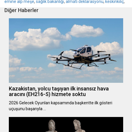
emine alp meşe
,
sağlık bakanlığı
,
almatı deklarasyonu
,
keskinkılıç
,
Diğer Haberler
Kazakistan, yolcu taşıyan ilk insansız hava
aracını (EH216-S) hizmete soktu
2026 Gelecek Oyunları kapsamında başkentte ilk gösteri
uçuşunu başarıyla …