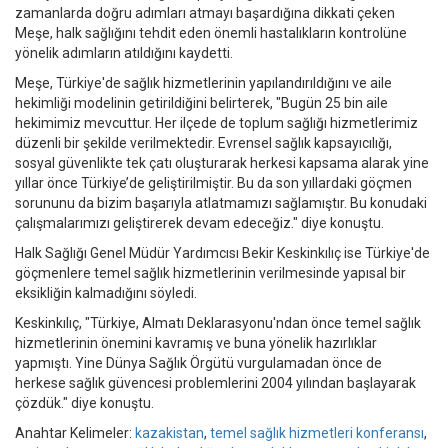
zamanlarda doğru adımları atmayı başardığına dikkati çeken
Meşe, halk sağlığını tehdit eden önemli hastalıkların kontrolüne
yönelik adımların atıldığını kaydetti.
Meşe, Türkiye'de sağlık hizmetlerinin yapılandırıldığını ve aile
hekimliği modelinin getirildiğini belirterek, "Bugün 25 bin aile
hekimimiz mevcuttur. Her ilçede de toplum sağlığı hizmetlerimiz
düzenli bir şekilde verilmektedir. Evrensel sağlık kapsayıcılığı,
sosyal güvenlikte tek çatı oluşturarak herkesi kapsama alarak yine
yıllar önce Türkiye’de geliştirilmiştir. Bu da son yıllardaki göçmen
sorununu da bizim başarıyla atlatmamızı sağlamıştır. Bu konudaki
çalışmalarımızı geliştirerek devam edeceğiz." diye konuştu.
Halk Sağlığı Genel Müdür Yardımcısı Bekir Keskinkılıç ise Türkiye'de
göçmenlere temel sağlık hizmetlerinin verilmesinde yapısal bir
eksikliğin kalmadığını söyledi.
Keskinkılıç, "Türkiye, Almatı Deklarasyonu'ndan önce temel sağlık
hizmetlerinin önemini kavramış ve buna yönelik hazırlıklar
yapmıştı. Yine Dünya Sağlık Örgütü vurgulamadan önce de
herkese sağlık güvencesi problemlerini 2004 yılından başlayarak
çözdük." diye konuştu.
Anahtar Kelimeler:
kazakistan
,
temel sağlık hizmetleri konferansı
,