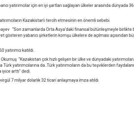
 yatırımcılar için en iyi şartları sağlayan ülkeler arasında dünyada 36'
ırımcıların Kazakistan'ı tercih etmesinin en önemli sebebi.
bayev “Son zamanlarda Orta Asya’daki finansal bütünleşmeyle birlikte
yet gösteren yabancı şirketlerin komşu ülkelere de açılması açısından bü
 yatırımcı katıldı.
m Okumuş "Kazakistan çok hızlı gelişen bir ülke ve dünyadaki yatırımcılar
za Türk yatırımcılarına da..Türk yatırımcıların da bu teşviklerden faydal
yice arttı" dedi.
rgül 7 milyar dolarlık 32 ticari anlaşmaya imza atıldı.