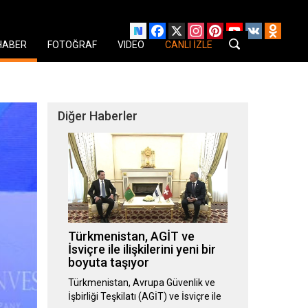
Facebook
X
Instagram
Pinterest
YouTube
VK
Odnok
HABER
FOTOĞRAF
VIDEO
CANLI İZLE
Diğer Haberler
Türkmenistan, AGİT ve
İsviçre ile ilişkilerini yeni bir
boyuta taşıyor
Türkmenistan, Avrupa Güvenlik ve
İşbirliği Teşkilatı (AGİT) ve İsviçre ile