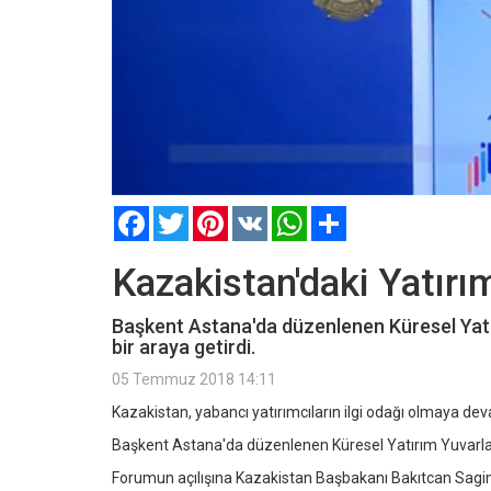
Facebook
Twitter
Pinterest
VK
WhatsApp
Paylaş
Kazakistan'daki Yatırım
Başkent Astana'da düzenlenen Küresel Yatı
bir araya getirdi.
05 Temmuz 2018 14:11
Kazakistan, yabancı yatırımcıların ilgi odağı olmaya de
Başkent Astana'da düzenlenen Küresel Yatırım Yuvarlak 
Forumun açılışına Kazakistan Başbakanı Bakıtcan Sagint