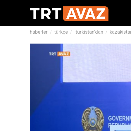
haberler
türkçe
türkistan'dan
kazakistan