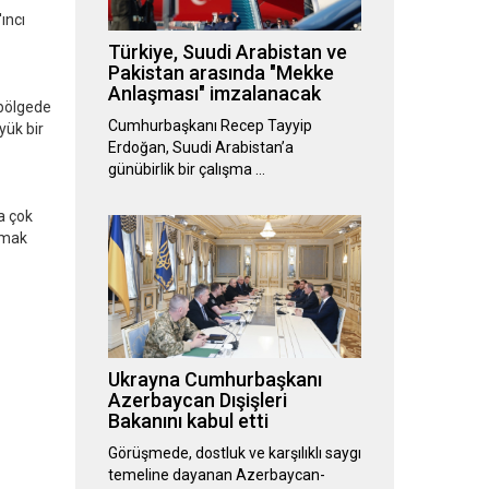
ıncı
Türkiye, Suudi Arabistan ve
Pakistan arasında "Mekke
Anlaşması" imzalanacak
 bölgede
Cumhurbaşkanı Recep Tayyip
yük bir
Erdoğan, Suudi Arabistan’a
günübirlik bir çalışma …
a çok
anmak
Ukrayna Cumhurbaşkanı
Azerbaycan Dışişleri
Bakanını kabul etti
Görüşmede, dostluk ve karşılıklı saygı
temeline dayanan Azerbaycan-