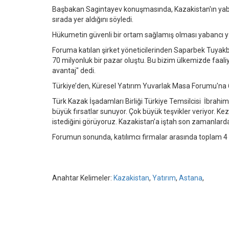
Başbakan Sagintayev konuşmasında, Kazakistan'ın yabancı
sırada yer aldığını söyledi.
Hükumetin güvenli bir ortam sağlamış olması yabancı yat
Foruma katılan şirket yöneticilerinden Saparbek Tuyak
70 milyonluk bir pazar oluştu. Bu bizim ülkemizde faali
avantaj" dedi.
Türkiye’den, Küresel Yatırım Yuvarlak Masa Forumu'na 60
Türk Kazak İşadamları Birliği Türkiye Temsilcisi İbrahi
büyük fırsatlar sunuyor. Çok büyük teşvikler veriyor. Ke
istediğini görüyoruz. Kazakistan’a iştah son zamanlarda i
Forumun sonunda, katılımcı firmalar arasında toplam 4 vi
Anahtar Kelimeler:
Kazakistan
,
Yatırım
,
Astana
,