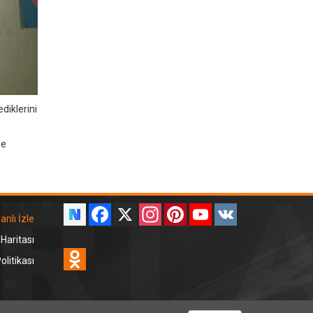
diklerini
le
Facebook
X
Instagram
Pinterest
YouTube
VK
anlı İzle
 Haritası
Odnoklassniki
litikası
RT Dinle