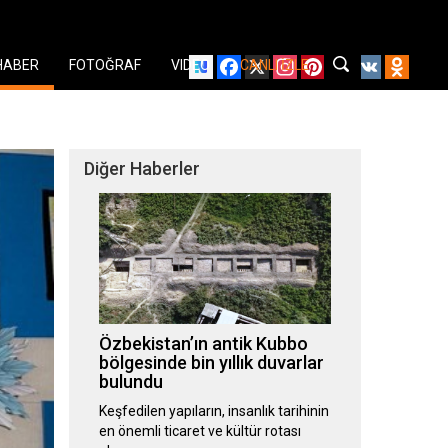
Facebook
X
Instagram
Pinterest
YouTube
VK
Odnok
HABER
FOTOĞRAF
VIDEO
CANLI İZLE
Diğer Haberler
Özbekistan’ın antik Kubbo
bölgesinde bin yıllık duvarlar
bulundu
Keşfedilen yapıların, insanlık tarihinin
en önemli ticaret ve kültür rotası