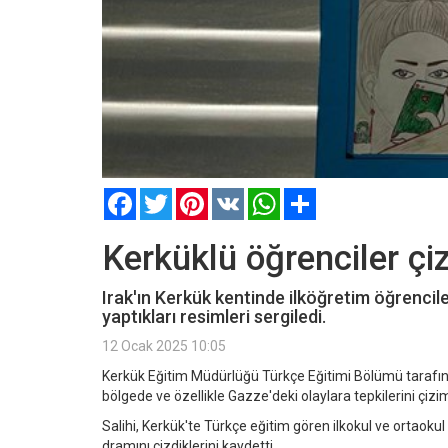
Facebook
Twitter
Pinterest
VK
WhatsApp
Paylaş
Kerküklü öğrenciler çi
Irak'ın Kerkük kentinde ilköğretim öğrenciler
yaptıkları resimleri sergiledi.
12 Ocak 2025 10:05
Kerkük Eğitim Müdürlüğü Türkçe Eğitimi Bölümü tarafın
bölgede ve özellikle Gazze'deki olaylara tepkilerini çizim
Salihi, Kerkük'te Türkçe eğitim gören ilkokul ve ortaokul
dramını çizdiklerini kaydetti.