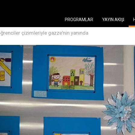
PROGRAMLAR
YAYIN AKIŞI
öğrenciler çizimleriyle gazze'nin yanında