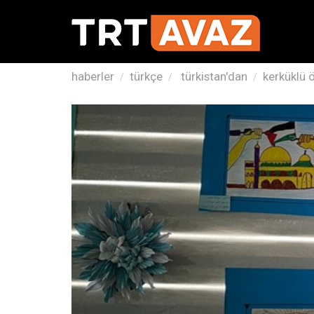
haberler
türkçe
türkistan'dan
kerküklü 