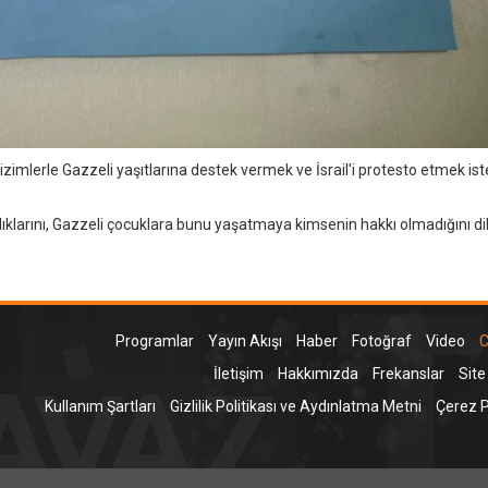
çizimlerle Gazzeli yaşıtlarına destek vermek ve İsrail'i protesto etmek iste
madıklarını, Gazzeli çocuklara bunu yaşatmaya kimsenin hakkı olmadığını di
Programlar
Yayın Akışı
Haber
Fotoğraf
Video
C
İletişim
Hakkımızda
Frekanslar
Site
Kullanım Şartları
Gizlilik Politikası ve Aydınlatma Metni
Çerez Po
T