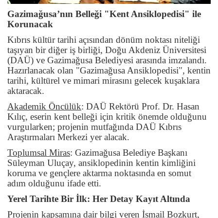
Gazimağusa’nın Belleği "Kent Ansiklopedisi" ile
Korunacak
Kıbrıs kültür tarihi açısından dönüm noktası niteliği
taşıyan bir diğer iş birliği, Doğu Akdeniz Üniversitesi
(DAÜ) ve Gazimağusa Belediyesi arasında imzalandı.
Hazırlanacak olan "Gazimağusa Ansiklopedisi", kentin
tarihi, kültürel ve mimari mirasını gelecek kuşaklara
aktaracak.
Akademik Öncülük
:
DAÜ Rektörü Prof. Dr. Hasan
Kılıç, eserin kent belleği için kritik önemde olduğunu
vurgularken; projenin mutfağında DAÜ Kıbrıs
Araştırmaları Merkezi yer alacak.
Toplumsal Miras
:
Gazimağusa Belediye Başkanı
Süleyman Uluçay, ansiklopedinin kentin kimliğini
koruma ve gençlere aktarma noktasında en somut
adım olduğunu ifade etti.
Yerel Tarihte Bir İlk: Her Detay Kayıt Altında
Projenin kapsamına dair bilgi veren İsmail Bozkurt,