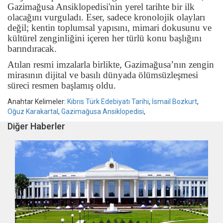
Gazimağusa Ansiklopedisi'nin yerel tarihte bir ilk
olacağını vurguladı. Eser, sadece kronolojik olayları
değil; kentin toplumsal yapısını, mimari dokusunu ve
kültürel zenginliğini içeren her türlü konu başlığını
barındıracak.
Atılan resmi imzalarla birlikte, Gazimağusa’nın zengin
mirasının dijital ve basılı dünyada ölümsüzleşmesi
süreci resmen başlamış oldu.
Anahtar Kelimeler:
Kıbrıs Türk Edebiyatı Tarihi
,
İsmail Bozkurt
,
Oğuz Karakartal
,
Gazimağusa Ansiklopedisi
,
Diğer Haberler