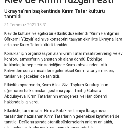
Ukrayna'nın başkentinde Kırım Tatar kültürü
tanıtıldı.
31 Temmuz 2021 15:31
Kiev’de kültürel ve eğitici bir etkinlik düzenlendi. "Kırım Hanlığı'nın
Görkemli Yüzyılı" adını ve konseptini taşıyan ekinlikte Ukraynalılara
orta asır Kırım Tatar kültürü tanıtıldı.
Konuklar için organizasyon alanı Kırım Tatar misafirperverliği ve ev
konforu atmosferini yansıtan bir alana döndü. Etkinliğe
katılanlar, kanepelerin serinliğinde Kırım kahvesinden tattı.
Kahveden sonra misafirlere geleneksel Kırım Tatar yemekleri,
tatlıları ve içecekleri de tanıtıldı.
Etkinlik kapsamında, Kırım Ailesi Sivil Toplum Kuruluşu'nun
öğrencileri halk dansları gösterisi yaptı. Tarihçi Gulnara
Abdulayeva, Kırım Tatarlarının etnogenezi ve Han dönemi
hakkında bilgi verdi.
Etkinlikte, tararımcılar Elmira Kataki ve Leniye İbragimova
tarafından hazırlanan Kırım Tatarlarının geleneksel kıyafetleri de
tanıtıldı. Defile sırasında otantik süslemelerin anlamı anlatıldı,
dileyenler için kadın şapkası yapımı konusunda bilgi