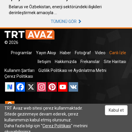
Belarus ve Özbekistan, enerji sektöründeki ilişkileri
derinleştirmek amacıyla …
TÜMÜNÜ GÖR
© 2026
Programlar
Yayın Akışı
Haber
Fotoğraf
Video
Canlı İzle
İletişim
Hakkımızda
Frekanslar
Site Haritası
Kullanım Şartları
Gizlilik Politikası ve Aydınlatma Metni
Çerez Politikası
Facebook
X
Instagram
Pinterest
YouTube
VK
Odnoklassniki
TRT Avaz web sitesi çerez kullanmaktadır.
Kabul et
Sitede gezinmeye devam ederek, çerez
kullanımımızı kabul etmiş olursunuz.
Daha fazla bilgi için "
Çerez Politikası
" metnini
TRT Dinle
okuyabilirsiniz.