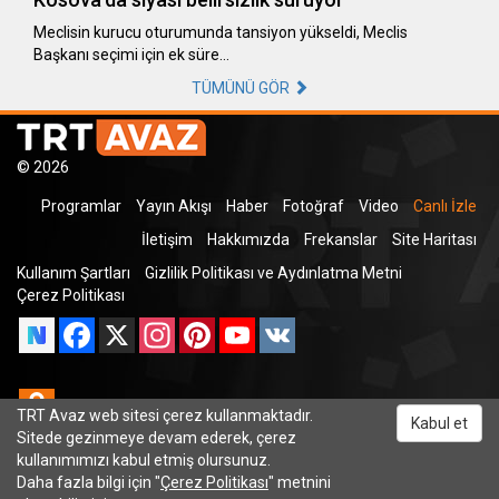
Meclisin kurucu oturumunda tansiyon yükseldi, Meclis
Başkanı seçimi için ek süre…
TÜMÜNÜ GÖR
© 2026
Programlar
Yayın Akışı
Haber
Fotoğraf
Video
Canlı İzle
İletişim
Hakkımızda
Frekanslar
Site Haritası
Kullanım Şartları
Gizlilik Politikası ve Aydınlatma Metni
Çerez Politikası
Facebook
X
Instagram
Pinterest
YouTube
VK
Odnoklassniki
TRT Avaz web sitesi çerez kullanmaktadır.
Kabul et
Sitede gezinmeye devam ederek, çerez
kullanımımızı kabul etmiş olursunuz.
Daha fazla bilgi için "
Çerez Politikası
" metnini
TRT Dinle