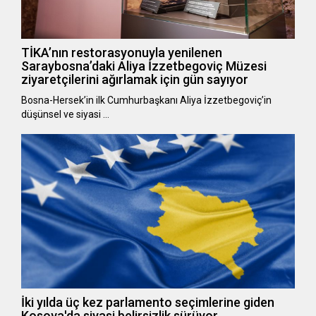
TİKA’nın restorasyonuyla yenilenen
Saraybosna’daki Aliya İzzetbegoviç Müzesi
ziyaretçilerini ağırlamak için gün sayıyor
Bosna-Hersek’in ilk Cumhurbaşkanı Aliya İzzetbegoviç’in
düşünsel ve siyasi …
İki yılda üç kez parlamento seçimlerine giden
Kosova'da siyasi belirsizlik sürüyor