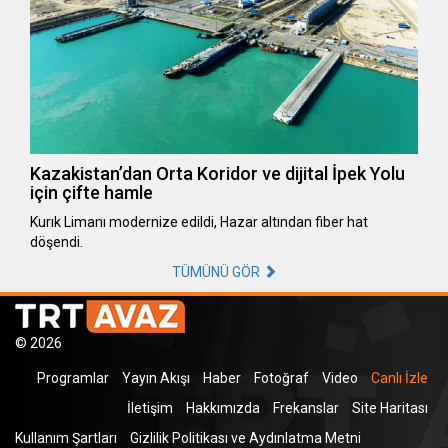
Kazakistan’dan Orta Koridor ve dijital İpek Yolu
için çifte hamle
Kurık Limanı modernize edildi, Hazar altından fiber hat
döşendi.
TÜMÜNÜ GÖR
© 2026
Programlar
Yayın Akışı
Haber
Fotoğraf
Video
Canlı İzle
İletişim
Hakkımızda
Frekanslar
Site Haritası
Kullanım Şartları
Gizlilik Politikası ve Aydınlatma Metni