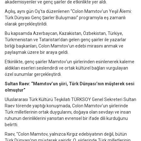
akademisyenler ve genç şairler de etkinlikte yer aldı.
Açılış, aynı gün Oş’ta düzenlenen “Colon Mamıtov’un Yeşil Âlemi:
Türk Dünyası Genç Şairler Buluşması” programıyla eş zamanlı
olarak gerçekleştirildi.
Bu kapsamda Azerbaycan, Kazakistan, Özbekistan, Türkiye,
Türkmenistan ve Tataristan’dan gelen genç şairler ile yazarlar
birliği başkanları, Colon Mamıtov’un edebi mirasını anmak ve
paylaşmak üzere bir araya geldi.
Etkinlikte, genç şairler Mamıtov’un şiirlerinden esinlenerek kaleme
aldıkları eserleri seslendirdi ve ortak kültürel bağları vurgulayan
özel sunumlar gerçekleştirdi.
Sultan Raev: “Mamıtov’un şiiri, Türk Dünyası’nın müşterek sesi
olmuştur”
Uluslararası Türk Kültürü Teşkilatı TÜRKSOY Genel Sekreteri Sultan
Raev törende yaptığı konuşmada, Colon Mamıtov’un şiirlerinde
Türk milletlerinin ortak duygularını, doğaya olan sevdayı ve insan
ruhunun derinliklerini yansıtan evrensel bir ifade dili kurduğunu
belirtti.
Raev, “Colon Mamıtov, yalnızca Kırgız edebiyatının değil, bütün
Türk Dünyası’nın müşterek şairidir. O, şiirlerinde Türk milletlerinin