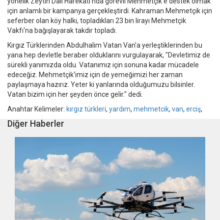
yönelik Zeytin Dalı Harekatı'nda görevli Mehmetçik'e destek olmak
için anlamlı bir kampanya gerçekleştirdi. Kahraman Mehmetçik için
seferber olan köy halkı, topladıkları 23 bin lirayı Mehmetçik
Vakfı'na bağışlayarak takdir topladı.
Kırgız Türklerinden Abdulhalim Vatan Van'a yerleştiklerinden bu
yana hep devletle beraber olduklarını vurgulayarak, "Devletimiz de
sürekli yanımızda oldu. Vatanımız için sonuna kadar mücadele
edeceğiz. Mehmetçik'imiz için de yemeğimizi her zaman
paylaşmaya hazırız. Yeter ki yanlarında olduğumuzu bilsinler.
Vatan bizim için her şeyden önce gelir." dedi.
Anahtar Kelimeler:
kırgız türkleri
,
yardım
,
mehmetcik
,
van
,
erciş
,
Diğer Haberler