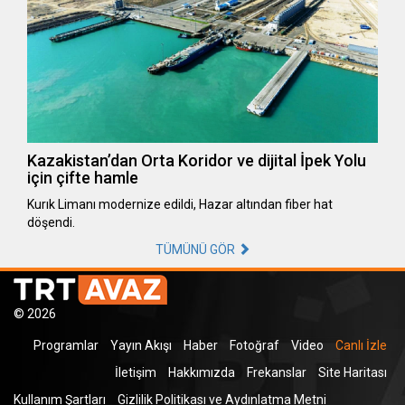
Kazakistan’dan Orta Koridor ve dijital İpek Yolu
için çifte hamle
Kurık Limanı modernize edildi, Hazar altından fiber hat
döşendi.
TÜMÜNÜ GÖR
© 2026
Programlar
Yayın Akışı
Haber
Fotoğraf
Video
Canlı İzle
İletişim
Hakkımızda
Frekanslar
Site Haritası
Kullanım Şartları
Gizlilik Politikası ve Aydınlatma Metni