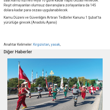
saat kamu hizmeti veya 10 güne kadar hapis cezası verilecek.
Reşit olmayanları olumsuz davranışlara zorlayanlara da 145
dolara kadar para cezası uygulanabilecek.
Kamu Düzeni ve Güvenliğini Artıran Tedbirler Kanunu 1 Şubat'ta
yürürlüğe girecek.(Anadolu Ajansı)
Anahtar Kelimeler:
Kırgızistan
,
yasak
,
Diğer Haberler