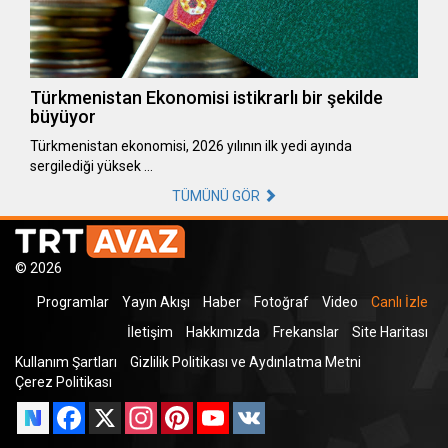
Türkmenistan Ekonomisi istikrarlı bir şekilde
büyüyor
Türkmenistan ekonomisi, 2026 yılının ilk yedi ayında
sergilediği yüksek …
TÜMÜNÜ GÖR
© 2026
Programlar
Yayın Akışı
Haber
Fotoğraf
Video
Canlı İzle
İletişim
Hakkımızda
Frekanslar
Site Haritası
Kullanım Şartları
Gizlilik Politikası ve Aydınlatma Metni
Çerez Politikası
Facebook
X
Instagram
Pinterest
YouTube
VK