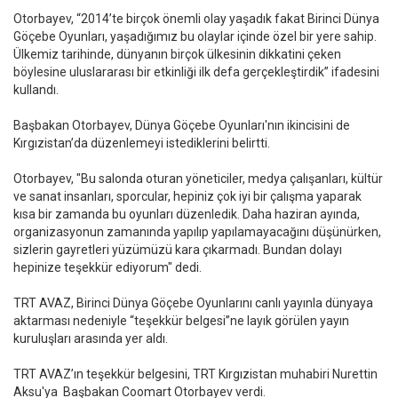
Otorbayev, “2014’te birçok önemli olay yaşadık fakat Birinci Dünya
Göçebe Oyunları, yaşadığımız bu olaylar içinde özel bir yere sahip.
Ülkemiz tarihinde, dünyanın birçok ülkesinin dikkatini çeken
böylesine uluslararası bir etkinliği ilk defa gerçekleştirdik” ifadesini
kullandı.
Başbakan Otorbayev, Dünya Göçebe Oyunları'nın ikincisini de
Kırgızistan’da düzenlemeyi istediklerini belirtti.
Otorbayev, "Bu salonda oturan yöneticiler, medya çalışanları, kültür
ve sanat insanları, sporcular, hepiniz çok iyi bir çalışma yaparak
kısa bir zamanda bu oyunları düzenledik. Daha haziran ayında,
organizasyonun zamanında yapılıp yapılamayacağını düşünürken,
sizlerin gayretleri yüzümüzü kara çıkarmadı. Bundan dolayı
hepinize teşekkür ediyorum" dedi.
TRT AVAZ, Birinci Dünya Göçebe Oyunlarını canlı yayınla dünyaya
aktarması nedeniyle “teşekkür belgesi”ne layık görülen yayın
kuruluşları arasında yer aldı.
TRT AVAZ’ın teşekkür belgesini, TRT Kırgızistan muhabiri Nurettin
Aksu'ya Başbakan Coomart Otorbayev verdi.