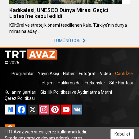
Kadıkalesi, UNESCO Dünya Mirası Geçici
Listesi’ne kabul edildi
Kültürel ve stratejik önemi tescillenen Kale, Türkiye’nin dünya
mirasına aday …
TÜMÜNÜ GÖR
© 2026
Programlar
Yayın Akışı
Haber
Fotoğraf
Video
Canlı İzle
İletişim
Hakkımızda
Frekanslar
Site Haritası
Kullanım Şartları
Gizlilik Politikası ve Aydınlatma Metni
Çerez Politikası
Facebook
X
Instagram
Pinterest
YouTube
VK
Odnoklassniki
TRT Avaz web sitesi çerez kullanmaktadır.
Kabul et
Sitede gezinmeye devam ederek, çerez