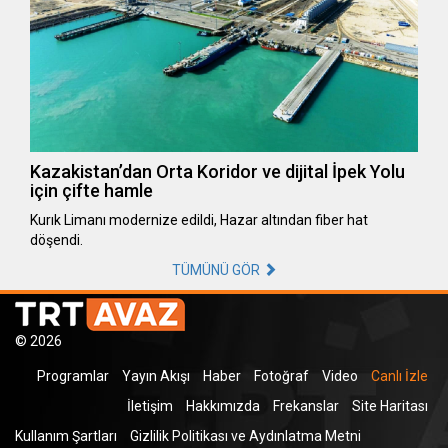
Kazakistan’dan Orta Koridor ve dijital İpek Yolu
için çifte hamle
Kurık Limanı modernize edildi, Hazar altından fiber hat
döşendi.
TÜMÜNÜ GÖR
© 2026
Programlar
Yayın Akışı
Haber
Fotoğraf
Video
Canlı İzle
İletişim
Hakkımızda
Frekanslar
Site Haritası
Kullanım Şartları
Gizlilik Politikası ve Aydınlatma Metni