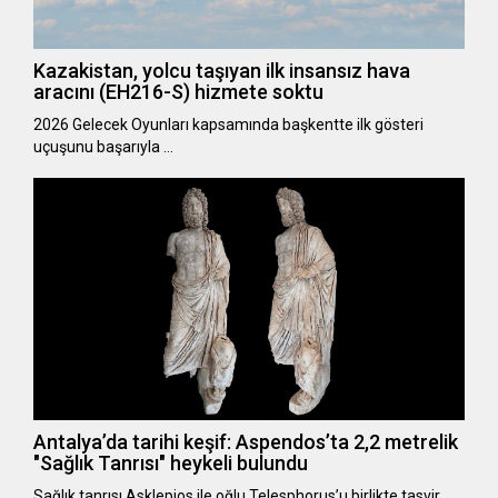
Kazakistan, yolcu taşıyan ilk insansız hava
aracını (EH216-S) hizmete soktu
2026 Gelecek Oyunları kapsamında başkentte ilk gösteri
uçuşunu başarıyla …
Antalya’da tarihi keşif: Aspendos’ta 2,2 metrelik
"Sağlık Tanrısı" heykeli bulundu
Sağlık tanrısı Asklepios ile oğlu Telesphorus’u birlikte tasvir