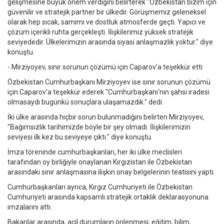
gelişmesine büyük önem verdiğini belirterek "Özbekistan bizim için
güvenilir ve stratejik partner bir ülkedir. Görüşmemiz geleneksel
olarak hep sıcak, samimi ve dostluk atmosferde geçti. Yapıcı ve
çözüm içerikli ruhta gerçekleşti. İlişkilerimiz yüksek stratejik
seviyededir. Ülkelerimizin arasında siyasi anlaşmazlık yoktur." diye
konuştu.
- Mirziyoyev, sınır sorunun çözümü için Caparov'a teşekkür etti
Özbekistan Cumhurbaşkanı Mirziyoyev ise sınır sorunun çözümü
için Caparov'a teşekkür ederek "Cumhurbaşkanı'nın şahsi iradesi
olmasaydı bugünkü sonuçlara ulaşamazdık." dedi.
İki ülke arasında hiçbir sorun bulunmadığını belirten Mirziyoyev,
"Bağımsızlık tarihimizde böyle bir şey olmadı. İlişkilerimizin
seviyesi ilk kez bu seviyeye çıktı." diye konuştu.
İmza töreninde cumhurbaşkanları, her iki ülke meclisleri
tarafından oy birliğiyle onaylanan Kırgızistan ile Özbekistan
arasındaki sınır anlaşmasına ilişkin onay belgelerinin teatisini yaptı.
Cumhurbaşkanları ayrıca, Kırgız Cumhuriyeti ile Özbekistan
Cumhuriyeti arasında kapsamlı stratejik ortaklık deklarasyonuna
imzalarını attı.
Bakanlar arasında, acil durumların önlenmesi, eğitim, bilim,