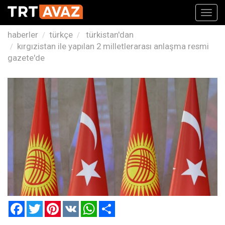
Toggl
navig
haberler
türkçe
türkistan'dan
kırgızistan ile yapılan 2 milletlerarası anlaşma resmi
gazete'de
Facebook
Twitter
Pinterest
VK
WhatsApp
Paylaş