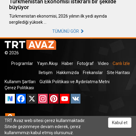
Türkmenistan Ekonomisi istikrarlı bir şekilde
büyüyor
Türkmenistan ekonomisi, 2026 yılının ilk yedi ayında
sergilediği yüksek …
TÜMÜNÜ GÖR
© 2026
Programlar
Yayın Akışı
Haber
Fotoğraf
Video
Canlı İzle
İletişim
Hakkımızda
Frekanslar
Site Haritası
Kullanım Şartları
Gizlilik Politikası ve Aydınlatma Metni
Çerez Politikası
Facebook
X
Instagram
Pinterest
YouTube
VK
Odnoklassniki
TRT Avaz web sitesi çerez kullanmaktadır.
Kabul et
Sitede gezinmeye devam ederek, çerez
kullanımımızı kabul etmiş olursunuz.