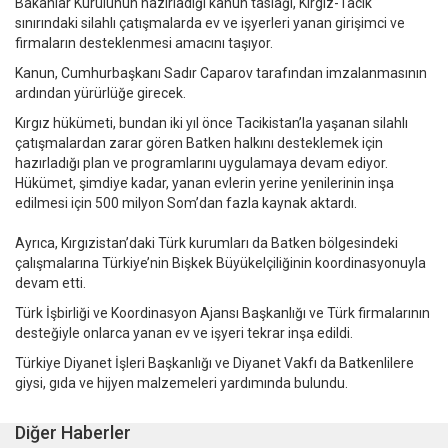
Bakanlar Kurulunun hazırladığı kanun taslağı, Kırgız-Tacik
sınırındaki silahlı çatışmalarda ev ve işyerleri yanan girişimci ve
firmaların desteklenmesi amacını taşıyor.
Kanun, Cumhurbaşkanı Sadır Caparov tarafından imzalanmasının
ardından yürürlüğe girecek.
Kırgız hükümeti, bundan iki yıl önce Tacikistan’la yaşanan silahlı
çatışmalardan zarar gören Batken halkını desteklemek için
hazırladığı plan ve programlarını uygulamaya devam ediyor.
Hükümet, şimdiye kadar, yanan evlerin yerine yenilerinin inşa
edilmesi için 500 milyon Som’dan fazla kaynak aktardı.
Ayrıca, Kırgızistan’daki Türk kurumları da Batken bölgesindeki
çalışmalarına Türkiye’nin Bişkek Büyükelçiliğinin koordinasyonuyla
devam etti.
Türk İşbirliği ve Koordinasyon Ajansı Başkanlığı ve Türk firmalarının
desteğiyle onlarca yanan ev ve işyeri tekrar inşa edildi.
Türkiye Diyanet İşleri Başkanlığı ve Diyanet Vakfı da Batkenlilere
giysi, gıda ve hijyen malzemeleri yardımında bulundu.
Diğer Haberler