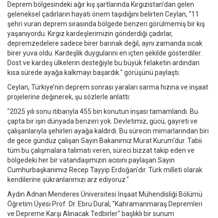
Deprem bölgesindeki ağır kış şartlarında Kırgızistan’dan gelen
geleneksel çadırların hayati önem taşıdığını belirten Ceylan, "11
şehri vuran deprem sırasında bölgede benzeri görülmemiş bir kış
yaşanıyordu. Kırgız kardeşlerimizin gönderdiği çadırlar,
depremzedelere sadece birer barınak değil, aynı zamanda sıcak
birer yuva oldu. Kardeşlik duygularını en içten şekilde gösterdiler.
Dost ve kardeş ülkelerin desteğiyle bu büyük felaketin ardından
kısa sürede ayağa kalkmayı başardık." görüşünü paylaştı.
Ceylan, Türkiye’nin deprem sonrası yaraları sarma hızına ve inşaat
projelerine değinerek, şu sözlerle anlattı:
"2025 yılı sonu itibarıyla 455 bin konutun inşası tamamlandı. Bu
çapta bir işin dünyada benzeri yok. Devletimiz, gücü, gayreti ve
çalışanlarıyla şehirleri ayağa kaldırdı. Bu sürecin mimarlarından biri
de gece gündüz çalışan Sayın Bakanımız Murat Kurum'dur. Tabii
tüm bu çalışmalara talimatı veren, süreci bizzat takip eden ve
bölgedeki her bir vatandaşımızın acısını paylaşan Sayın
Cumhurbaşkanımız Recep Tayyip Erdoğan'dır. Türk milleti olarak
kendilerine şükranlarımızı arz ediyoruz."
Aydın Adnan Menderes Üniversitesi İnşaat Mühendisliği Bölümü
Öğretim Üyesi Prof. Dr. Ebru Dural, "Kahramanmaraş Depremleri
ve Depreme Karşı Alınacak Tedbirler" başlıklı bir sunum