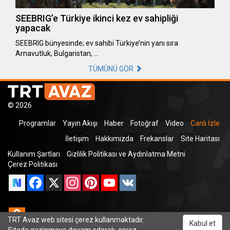
SEEBRIG’e Türkiye ikinci kez ev sahipliği
yapacak
SEEBRIG bünyesinde; ev sahibi Türkiye’nin yanı sıra
Arnavutluk, Bulgaristan, …
TÜMÜNÜ GÖR
© 2026
Programlar
Yayın Akışı
Haber
Fotoğraf
Video
Canlı İzle
İletişim
Hakkımızda
Frekanslar
Site Haritası
Kullanım Şartları
Gizlilik Politikası ve Aydınlatma Metni
Çerez Politikası
Facebook
X
Instagram
Pinterest
YouTube
VK
Odnoklassniki
TRT Avaz web sitesi çerez kullanmaktadır.
Kabul et
Sitede gezinmeye devam ederek, çerez