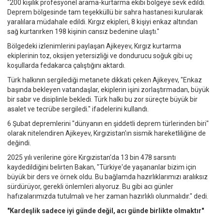
"200 kişilik profesyonel arama-kurtarma ekibi bölgeye sevk edildi.
Deprem bölgesinde tam teşekküllü bir sahra hastanesi kurularak
yaralılara müdahale edildi. Kırgız ekipleri, 8 kişiyi enkaz altından
sağ kurtarırken 198 kişinin cansız bedenine ulaştı."
Bölgedeki izlenimlerini paylaşan Ajikeyev, Kırgız kurtarma
ekiplerinin toz, oksijen yetersizliği ve dondurucu soğuk gibi uç
koşullarda fedakarca çalıştığını aktardı.
Türk halkının sergilediği metanete dikkati çeken Ajikeyev, "Enkaz
başında bekleyen vatandaşlar, ekiplerin işini zorlaştırmadan, büyük
bir sabır ve disiplinle bekledi. Türk halkı bu zor süreçte büyük bir
asalet ve tecrübe sergiledi." ifadelerini kullandı.
6 Şubat depremlerini "dünyanın en şiddetli deprem türlerinden biri"
olarak nitelendiren Ajikeyev, Kırgızistan'ın sismik hareketliliğine de
değindi.
2025 yılı verilerine göre Kırgızistan'da 13 bin 478 sarsıntı
kaydedildiğini belirten Bakan, "Türkiye'de yaşananlar bizim için
büyük bir ders ve örnek oldu. Bu bağlamda hazırlıklarımızı aralıksız
sürdürüyor, gerekli önlemleri alıyoruz. Bu gibi acı günler
hafızalarımızda tutulmalı ve her zaman hazırlıklı olunmalıdır." dedi.
"Kardeşlik sadece iyi günde değil, acı günde birlikte olmaktır"