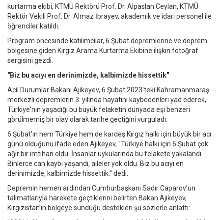
kurtarma ekibi, KTMÜ Rektörü Prof. Dr. Alpaslan Ceylan, KTMÜ
Rektör Vekili Prof. Dr. Almaz İbrayev, akademik ve idari personel ile
öğrenciler katıldı.
Program öncesinde katılımcılar, 6 Şubat depremlerine ve deprem
bölgesine giden Kırgız Arama Kurtarma Ekibine ilişkin fotoğraf
sergisini gezdi.
"Biz bu acıyı en derinimizde, kalbimizde hissettik"
Acil Durumlar Bakanı Ajikeyev, 6 Şubat 2023'teki Kahramanmaraş
merkezli depremlerin 3. yılında hayatını kaybedenleri yad ederek,
Türkiye'nin yaşadığı bu büyük felaketin dünyada eşi benzeri
görülmemiş bir olay olarak tarihe geçtiğini vurguladı.
6 Şubat’ın hem Türkiye hem de kardeş Kırgız halkı için büyük bir acı
günü olduğunu ifade eden Ajikeyev, "Türkiye halkı için 6 Şubat çok
ağır bir imtihan oldu. İnsanlar uykularında bu felakete yakalandı.
Binlerce can kaybı yaşandı, aileler yok oldu. Biz bu acıyı en
derinimizde, kalbimizde hissettik." dedi.
Depremin hemen ardından Cumhurbaşkanı Sadır Caparov’un
talimatlarıyla harekete geçtiklerini belirten Bakan Ajikeyev,
Kırgızistan’ın bölgeye sunduğu destekleri şu sözlerle anlattı: