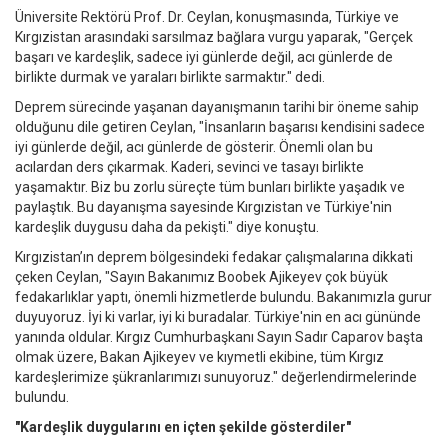
Üniversite Rektörü Prof. Dr. Ceylan, konuşmasında, Türkiye ve
Kırgızistan arasındaki sarsılmaz bağlara vurgu yaparak, "Gerçek
başarı ve kardeşlik, sadece iyi günlerde değil, acı günlerde de
birlikte durmak ve yaraları birlikte sarmaktır." dedi.
Deprem sürecinde yaşanan dayanışmanın tarihi bir öneme sahip
olduğunu dile getiren Ceylan, "İnsanların başarısı kendisini sadece
iyi günlerde değil, acı günlerde de gösterir. Önemli olan bu
acılardan ders çıkarmak. Kaderi, sevinci ve tasayı birlikte
yaşamaktır. Biz bu zorlu süreçte tüm bunları birlikte yaşadık ve
paylaştık. Bu dayanışma sayesinde Kırgızistan ve Türkiye'nin
kardeşlik duygusu daha da pekişti." diye konuştu.
Kırgızistan’ın deprem bölgesindeki fedakar çalışmalarına dikkati
çeken Ceylan, "Sayın Bakanımız Boobek Ajikeyev çok büyük
fedakarlıklar yaptı, önemli hizmetlerde bulundu. Bakanımızla gurur
duyuyoruz. İyi ki varlar, iyi ki buradalar. Türkiye'nin en acı gününde
yanında oldular. Kırgız Cumhurbaşkanı Sayın Sadır Caparov başta
olmak üzere, Bakan Ajikeyev ve kıymetli ekibine, tüm Kırgız
kardeşlerimize şükranlarımızı sunuyoruz." değerlendirmelerinde
bulundu.
"Kardeşlik duygularını en içten şekilde gösterdiler"