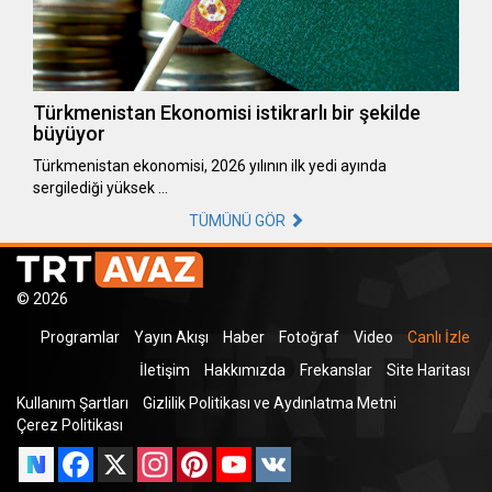
Türkmenistan Ekonomisi istikrarlı bir şekilde
büyüyor
Türkmenistan ekonomisi, 2026 yılının ilk yedi ayında
sergilediği yüksek …
TÜMÜNÜ GÖR
© 2026
Programlar
Yayın Akışı
Haber
Fotoğraf
Video
Canlı İzle
İletişim
Hakkımızda
Frekanslar
Site Haritası
Kullanım Şartları
Gizlilik Politikası ve Aydınlatma Metni
Çerez Politikası
Facebook
X
Instagram
Pinterest
YouTube
VK