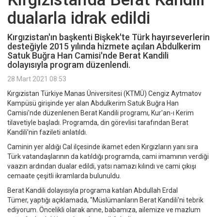
dualarla idrak edildi
Kırgızistan'ın başkenti Bişkek'te Türk hayırseverlerin
desteğiyle 2015 yılında hizmete açılan Abdulkerim
Satuk Buğra Han Camisi'nde Berat Kandili
dolayısıyla program düzenlendi.
28 Mart 2021 08:53
Kırgızistan Türkiye Manas Üniversitesi (KTMÜ) Cengiz Aytmatov
Kampüsü girişinde yer alan Abdulkerim Satuk Buğra Han
Camisi'nde düzenlenen Berat Kandili programı, Kur'an-ı Kerim
tilavetiyle başladı. Programda, din görevlisi tarafından Berat
Kandili'nin fazileti anlatıldı.
Caminin yer aldığı Cal ilçesinde ikamet eden Kırgızların yanı sıra
Türk vatandaşlarının da katıldığı programda, cami imamının verdiği
vaazın ardından dualar edildi, yatsı namazı kılındı ve cami çıkışı
cemaate çeşitli ikramlarda bulunuldu.
Berat Kandili dolayısıyla programa katılan Abdullah Erdal
Tümer, yaptığı açıklamada, "Müslümanların Berat Kandili'ni tebrik
ediyorum. Öncelikli olarak anne, babamıza, ailemize ve mazlum