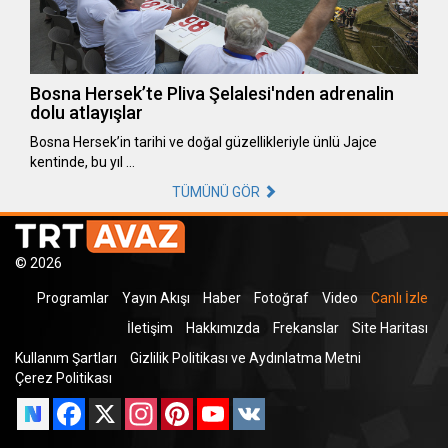
Bosna Hersek’te Pliva Şelalesi'nden adrenalin
dolu atlayışlar
Bosna Hersek’in tarihi ve doğal güzellikleriyle ünlü Jajce
kentinde, bu yıl …
TÜMÜNÜ GÖR
© 2026
Programlar
Yayın Akışı
Haber
Fotoğraf
Video
Canlı İzle
İletişim
Hakkımızda
Frekanslar
Site Haritası
Kullanım Şartları
Gizlilik Politikası ve Aydınlatma Metni
Çerez Politikası
Facebook
X
Instagram
Pinterest
YouTube
VK