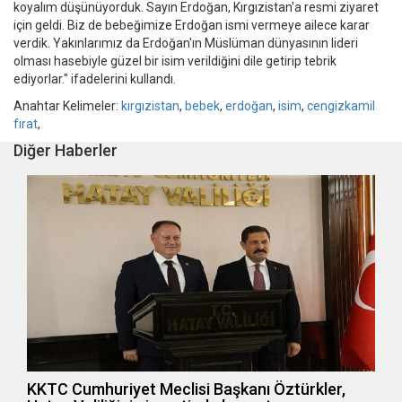
koyalım düşünüyorduk. Sayın Erdoğan, Kırgızistan'a resmi ziyaret
için geldi. Biz de bebeğimize Erdoğan ismi vermeye ailece karar
verdik. Yakınlarımız da Erdoğan'ın Müslüman dünyasının lideri
olması hasebiyle güzel bir isim verildiğini dile getirip tebrik
ediyorlar." ifadelerini kullandı.
Anahtar Kelimeler:
kırgızistan
,
bebek
,
erdoğan
,
isim
,
cengizkamil
fırat
,
Diğer Haberler
KKTC Cumhuriyet Meclisi Başkanı Öztürkler,