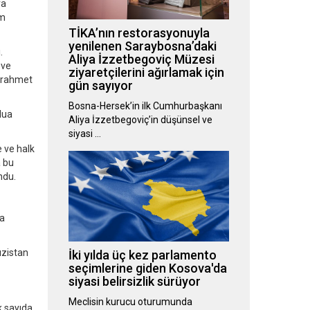
ra
im
TİKA’nın restorasyonuyla
yenilenen Saraybosna’daki
.
Aliya İzzetbegoviç Müzesi
 ve
ziyaretçilerini ağırlamak için
i rahmet
gün sayıyor
Bosna-Hersek’in ilk Cumhurbaşkanı
dua
Aliya İzzetbegoviç’in düşünsel ve
siyasi …
e ve halk
a bu
ndu.
ya
ızistan
İki yılda üç kez parlamento
seçimlerine giden Kosova'da
siyasi belirsizlik sürüyor
Meclisin kurucu oturumunda
k sayıda