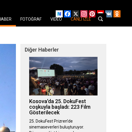
Facebook
X
Instagram
Pinterest
YouTube
VK
Odnok
HABER
FOTOĞRAF
VIDEO
CANLI İZLE
Diğer Haberler
Kosova'da 25. DokuFest
coşkuyla başladı: 223 Film
Gösterilecek
25. DokuFest Prizren’de
sinemaseverleri buluşturuyor.