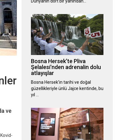
Dünyanın dört bir yanından…
Bosna Hersek’te Pliva
Şelalesi'nden adrenalin dolu
atlayışlar
nler
Bosna Hersek’in tarihi ve doğal
güzellikleriyle ünlü Jajce kentinde, bu
yıl …
da ve
 Kovid-