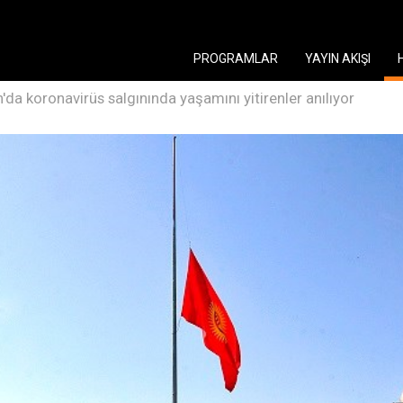
PROGRAMLAR
YAYIN AKIŞI
n'da koronavirüs salgınında yaşamını yitirenler anılıyor