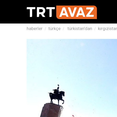
haberler
türkçe
türkistan'dan
kırgızista