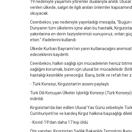
19 nedeniyle yaşamını yitirenler dualarıyla anıldı. Ulus
verilen ülkede, salgın ile ilgili anılan önlemler kapsamın
okuyacak.
Ceenbekov, yas nedeniyle yayınladığı mesajda, "Bugün ül
Dünyanın tüm ülkelerini içine alan bu hastalık, Kırgızist
yakınlarına en derin taziyelerimizi sunuyoruz, onları güç
etsin." ifadelerini kullandı.
Ülkede Kurban Bayramı'nın yarın kutlanacağını anımsata
edeceklerini kaydetti.
Ceenbekov, halkın sağlığı için mücadelenin henüz bitmedi
sağlığını korumak, bizim için ulusal bir mücadeledir. Bi
hastalığı kesinlikle yeneceğiz. Barış, birlik ve refah 
- Türk Konseyi, Kırgızistan'ın acısını paylaştı
Türk Dili Konuşan Ülkeler İşbirliği Konseyi (Türk Konseyi
indirildi.
Kırgızistan’da ilan edilen Ulusal Yas Günü sebebiyle Tür
Cumhuriyeti'ne ve kardeş Kırgız halkına başsağlığı dilek
- Kovid-19'dan daha 17 kişi öldü
Öte yandan, Kırgızistan Sağlık Bakanlığı Temsilcisi Ayn