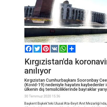
Facebook
Twitter
Pinterest
VK
WhatsApp
Paylaş
Kırgızistan'da koronavi
anılıyor
Kırgızistan Cumhurbaşkanı Sooronbay Ceen
(Kovid-19) nedeniyle hayatını kaybedenler i
ülkenin dış temsilciliklerinde bayraklar yarıya
30 Temmuz 2020 15:36
Başkent Bişkek'teki Ulusal Ata-Beyit Anıt Mezarlığı'nda