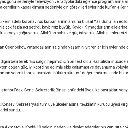
al yas günü nedeniyle televizyon ve radyolardaki eğlence programlarına a
da camilerin kapalı olması nedeniyle din görevlileri evlerinde Kur'an-ı Ker
kemizdeki koronavirüs kurbanlarının anısına Ulusal Yas Günü ilan edildi
an'a çok fazla acı getirdi, kaybımız büyük. Kovid-19 mağdurların ailelerine
lü olmaya çağırıyoruz. Allah'tan sabır ve güç istiyoruz. Allah ölenlerimiz
n Ceenbekov, vatandaşların salgında yaşamını yitirenler için evlerinde 
ğini belirterek "Bu salgın hepimiz için bir test oldu. Hastalıkla mücadel
rlikten doğan güç, iyi koordine edilmiş ekip çalışması ve dayanışma yoluyl
her zaman verimli topraklarımızda hüküm sürsün." değerlendirmesinde bulu
) İstanbul'daki Genel Sekreterlik Binası önündeki üye ülke bayrakları yarı
k Konseyi Sekretaryası tüm üye ülkeler adına, teşkilatın kurucu üyesi Kırg
lerini sundu.
ura Akmatova, Kovid-19 salgını nedeniyle devlet adamlarının yanı sıra ço