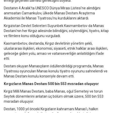
emeği geçenleri bilmesi gerektiğini söyledi.
Destanın 4 Aralık'ta UNESCO Dünya Mirası Listesi'ne alındığını
anımsatan Camankulov, ülkede Manas Destanı Araştırma
Akademisi ile Manas Tiyatrosu'nu kurduklarını aktardı.
Kırgızistan Devlet Sekreteri Suyunbek Kasmambetov da Manas
Destanı'nın her Kırgız ailesinde bilindiğini, söylendiğini, tiyatro, kitap
ve filmlere konu olduğunu vurguladı.
Kasmambetov, destanda, Kırgız devletinin yönetim şekli,
uluslararası ilişkileri, ekonomisi, siyaseti, etnik halklar arası ilişkileri,
geleceğe giden yolu, amacı ve vatanseverliğin anlatıldığını ifade
etti.
Destanı okuyan Manasçıların ödüllendirildiği programda, Manas
Tiyatrosu oyuncuları Manas konulu tiyatro oyununu sahnelendi ve
Manas Destanı konulu konseriyle devam etti.
Kırgızların Manas Destanı 500 bin 553 mısradan oluşuyor
Kırgız Milli Manas Destanı, baba Manas, oğul Semetey ve torun
Seytek dönemlerini anlatan üç bölüm olmak üzere, 500 bin 553
mısradan oluşuyor.
Destan, 1000 yıl önceki Kırgızların kahramanı Manas'ı, halkın