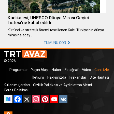
Kadıkalesi, UNESCO Dünya Mirası Geçici
Listesi’ne kabul edildi
Kültürel ve stratejik önemi tescillenen Kale, Türkiye’nin dünya
mirasına aday …
TÜMÜNÜ GÖR
© 2026
Programlar
Yayın Akışı
Haber
Fotoğraf
Video
Canlı İzle
İletişim
Hakkımızda
Frekanslar
Site Haritası
Kullanım Şartları
Gizlilik Politikası ve Aydınlatma Metni
Çerez Politikası
Facebook
X
Instagram
Pinterest
YouTube
VK
Odnoklassniki