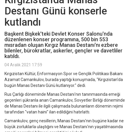
Destanı Günü konserle
kutlandı
Başkent Bişkek'teki Devlet Konser Salonu'nda
düzenlenen konser programına, 500 bin 553
mısradan oluşan Kırgız Manas Destanı'nı ezbere
bilenler, bürokratlar, askerler, gençler ve davetliler
katıldı.
04 Aralık 2021 17:59
Kırgızistan Kültür, Enformasyon Spor ve Gençlik Politikası Bakanı
Azamat Camankulov, burada yaptığı konuşmada, "Kırgızistan'da
bugün Manas Destanı Günü kutlanıyor." dedi.
Rus Çarlığı döneminde Manas Destanı'nın tanınmasında emeği
geçenleri şükranla anan Camankulov, Sovyetler Birliği döneminde
de Manas Destanı ile ilgili çalışmada bulunanların dönemin rejimi
tarafından "vatan haini" ilan edildiğini hatırlattı.
Camankulov, genç nesillerin, Manas Destanı'nın bugüne kadar ne
büyük zorluklarla ulaştığını ve Manas Destanı'nın yaşatılmasında