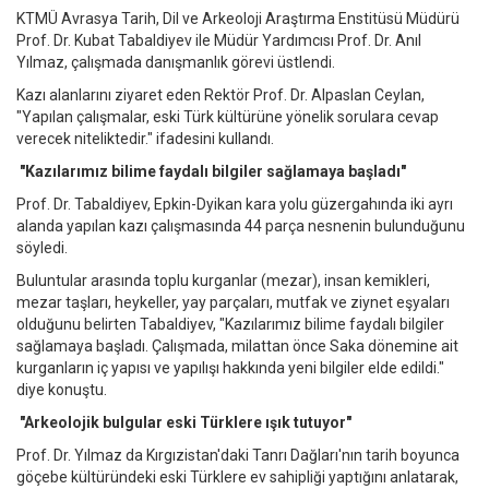
KTMÜ Avrasya Tarih, Dil ve Arkeoloji Araştırma Enstitüsü Müdürü
Prof. Dr. Kubat Tabaldiyev ile Müdür Yardımcısı Prof. Dr. Anıl
Yılmaz, çalışmada danışmanlık görevi üstlendi.
Kazı alanlarını ziyaret eden Rektör Prof. Dr. Alpaslan Ceylan,
"Yapılan çalışmalar, eski Türk kültürüne yönelik sorulara cevap
verecek niteliktedir." ifadesini kullandı.
"Kazılarımız bilime faydalı bilgiler sağlamaya başladı"
Prof. Dr. Tabaldiyev, Epkin-Dyikan kara yolu güzergahında iki ayrı
alanda yapılan kazı çalışmasında 44 parça nesnenin bulunduğunu
söyledi.
Buluntular arasında toplu kurganlar (mezar), insan kemikleri,
mezar taşları, heykeller, yay parçaları, mutfak ve ziynet eşyaları
olduğunu belirten Tabaldiyev, "Kazılarımız bilime faydalı bilgiler
sağlamaya başladı. Çalışmada, milattan önce Saka dönemine ait
kurganların iç yapısı ve yapılışı hakkında yeni bilgiler elde edildi."
diye konuştu.
"Arkeolojik bulgular eski Türklere ışık tutuyor"
Prof. Dr. Yılmaz da Kırgızistan'daki Tanrı Dağları'nın tarih boyunca
göçebe kültüründeki eski Türklere ev sahipliği yaptığını anlatarak,