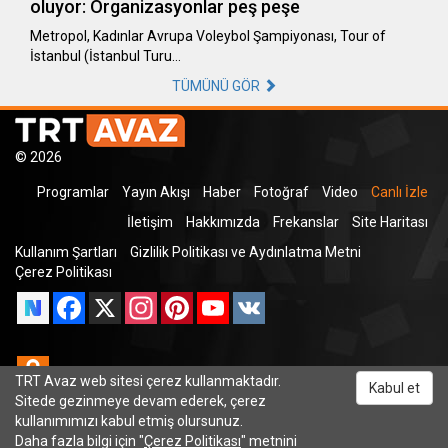
oluyor: Organizasyonlar peş peşe
Metropol, Kadınlar Avrupa Voleybol Şampiyonası, Tour of
İstanbul (İstanbul Turu…
TÜMÜNÜ GÖR
© 2026
Programlar
Yayın Akışı
Haber
Fotoğraf
Video
Canlı İzle
İletişim
Hakkımızda
Frekanslar
Site Haritası
Kullanım Şartları
Gizlilik Politikası ve Aydınlatma Metni
Çerez Politikası
Facebook
X
Instagram
Pinterest
YouTube
VK
Odnoklassniki
TRT Avaz web sitesi çerez kullanmaktadır.
Kabul et
Sitede gezinmeye devam ederek, çerez
kullanımımızı kabul etmiş olursunuz.
Daha fazla bilgi için "
Çerez Politikası
" metnini
TRT Dinle