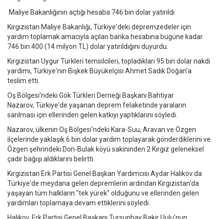
Maliye Bakanlığının açtığı hesaba 746 bin dolar yatırıldı
Kırgızistan Maliye Bakanlığı, Türkiye'deki depremzedeler için
yardım toplamak amacıyla açılan banka hesabına bugüne kadar
746 bin 400 (14 milyon TL) dolar yatırıldığını duyurdu.
Kırgızistan Uygur Türkleri temsilcileri, topladıkları 95 bin dolar nakdi
yardımı, Türkiye'nin Bişkek Büyükelçisi Ahmet Sadık Doğan'a
teslim etti.
Oş Bölgesi'ndeki Gök Türkleri Derneği Başkanı Bahtiyar
Nazarov, Türkiye'de yaşanan deprem felaketinde yaraların
sarılması için ellerinden gelen katkıyı yaptıklarını söyledi.
Nazarov, ülkenin Oş Bölgesi'ndeki Kara-Suu, Aravan ve Özgen
ilçelerinde yaklaşık 6 bin dolar yardım toplayarak gönderdiklerini ve
Özgen şehrindeki Don-Bulak köyü sakininden 2 Kırgız geleneksel
çadır bağışı aldıklarını belirtti.
Kırgızistan Erk Partisi Genel Başkan Yardımcısı Aydar Halikov da
Türkiye'de meydana gelen depremlerin ardından Kırgızistan'da
yaşayan tüm halkların "tek yürek" olduğunu ve ellerinden gelen
yardımları toplamaya devam ettiklerini söyledi.
Halikov, Erk Partisi Genel Başkanı Tursunbay Bakir Uulu'nun