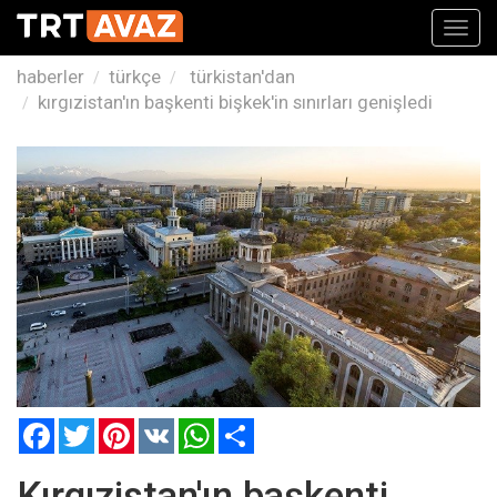
Toggl
navig
haberler
türkçe
türkistan'dan
kırgızistan'ın başkenti bişkek'in sınırları genişledi
Facebook
Twitter
Pinterest
VK
WhatsApp
Paylaş
Kırgızistan'ın başkenti