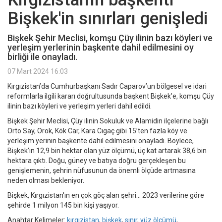
Bişkek'in sınırları genişledi
Bişkek Şehir Meclisi, komşu Çüy ilinin bazı köyleri ve
yerleşim yerlerinin başkente dahil edilmesini oy
birliği ile onayladı.
07 Mart 2024 16:03
Kırgızistan’da Cumhurbaşkanı Sadır Caparov’un bölgesel ve idari
reformlarla ilgili kararı doğrultusunda başkent Bişkek’e, komşu Çüy
ilinin bazı köyleri ve yerleşim yerleri dahil edildi.
Bişkek Şehir Meclisi, Çüy ilinin Sokuluk ve Alamidin ilçelerine bağlı
Orto Say, Orok, Kök Car, Kara Cıgaç gibi 15’ten fazla köy ve
yerleşim yerinin başkente dahil edilmesini onayladı. Böylece,
Bişkek’in 12,9 bin hektar olan yüz ölçümü, üç kat artarak 38,6 bin
hektara çıktı. Doğu, güney ve batıya doğru gerçekleşen bu
genişlemenin, şehrin nüfusunun da önemli ölçüde artmasına
neden olması bekleniyor.
Bişkek, Kırgızistan'ın en çok göç alan şehri... 2023 verilerine göre
şehirde 1 milyon 145 bin kişi yaşıyor.
Anahtar Kelimeler:
kırgızistan
,
bişkek
,
sınır
,
yüz ölçümü
,