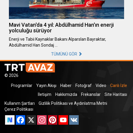
Mavi Vatan'da 4 yıl: Abdülhamid Han'ın enerji
yolculuğu sürüyor
Enerji ve Tabii Kaynaklar Bakanı Alparslan Bayraktar,
Abdülhamid Han Sondaj …
TÜMÜNÜ GÖR
© 2026
Programlar
Yayın Akışı
Haber
Fotoğraf
Video
Canlı İzle
İletişim
Hakkımızda
Frekanslar
Site Haritası
Kullanım Şartları
Gizlilik Politikası ve Aydınlatma Metni
Çerez Politikası
Facebook
X
Instagram
Pinterest
YouTube
VK