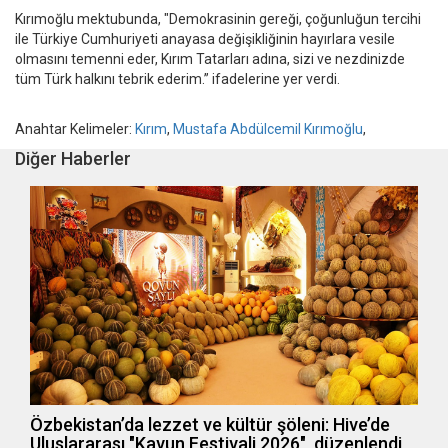
Kırımoğlu mektubunda, "Demokrasinin gereği, çoğunluğun tercihi
ile Türkiye Cumhuriyeti anayasa değişikliğinin hayırlara vesile
olmasını temenni eder, Kırım Tatarları adına, sizi ve nezdinizde
tüm Türk halkını tebrik ederim.” ifadelerine yer verdi.
Anahtar Kelimeler:
Kırım
,
Mustafa Abdülcemil Kırımoğlu
,
Diğer Haberler
Özbekistan’da lezzet ve kültür şöleni: Hive’de
Uluslararası "Kavun Festivali 2026" düzenlendi