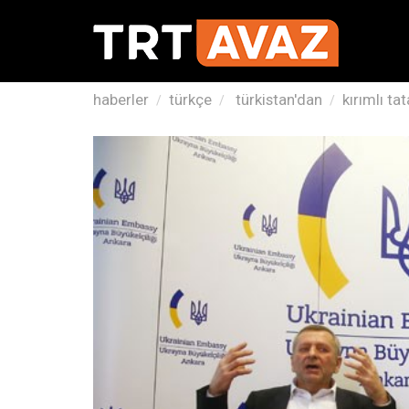
haberler
türkçe
türkistan'dan
kırımlı ta