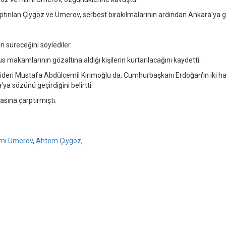
ırılan Çiygöz ve Ümerov, serbest bırakılmalarının ardından Ankara'ya ge
n süreceğini söylediler.
makamlarının gözaltına aldığı kişilerin kurtarılacağını kaydetti.
 lideri Mustafa Abdülcemil Kırımoğlu da, Cumhurbaşkanı Erdoğan'ın iki h
ya sözünü geçirdiğini belirtti.
asına çarptırmıştı.
lmi Ümerov
,
Ahtem Çiygöz
,