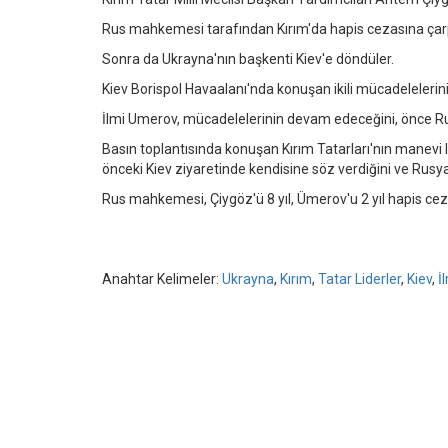
Rus mahkemesi tarafından Kırım'da hapis cezasına çarpt
Sonra da Ukrayna'nın başkenti Kiev'e döndüler.
Kiev Borispol Havaalanı'nda konuşan ikili mücadelelerini
İlmi Umerov, mücadelelerinin devam edeceğini, önce Rus 
Basın toplantısında konuşan Kırım Tatarları'nın manevi
önceki Kiev ziyaretinde kendisine söz verdiğini ve Rusya'
Rus mahkemesi, Çiygöz'ü 8 yıl, Ümerov'u 2 yıl hapis cez
Anahtar Kelimeler:
Ukrayna
,
Kırım
,
Tatar Liderler
,
Kiev
,
İ