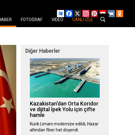
Facebook
X
Instagram
Pinterest
YouTube
VK
Odnok
HABER
FOTOĞRAF
VIDEO
CANLI İZLE
Diğer Haberler
Kazakistan’dan Orta Koridor
ve dijital İpek Yolu için çifte
hamle
Kurık Limanı modernize edildi, Hazar
altından fiber hat döşendi.