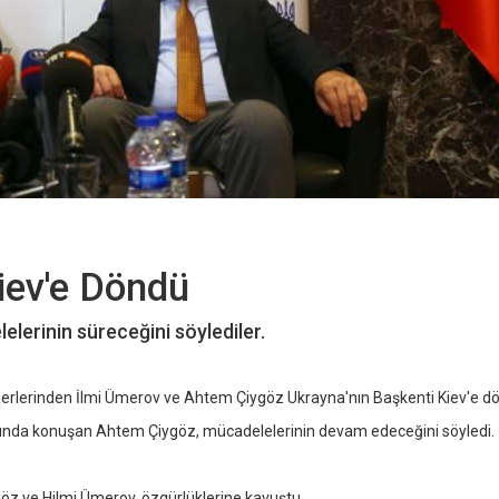
Kiev'e Döndü
elerinin süreceğini söylediler.
liderlerinden İlmi Ümerov ve Ahtem Çiygöz Ukrayna'nın Başkenti Kiev'e d
ısında konuşan Ahtem Çiygöz, mücadelelerinin devam edeceğini söyledi.
göz ve Hilmi Ümerov, özgürlüklerine kavuştu.