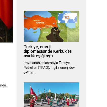
Türkiye, enerji
diplomasisinde Kerkük’te
asırlık eşiği aştı
İmzalanan anlaşmayla Türkiye
Petrolleri (TPAO), İngiliz enerji devi
BP’nin …
öndü.