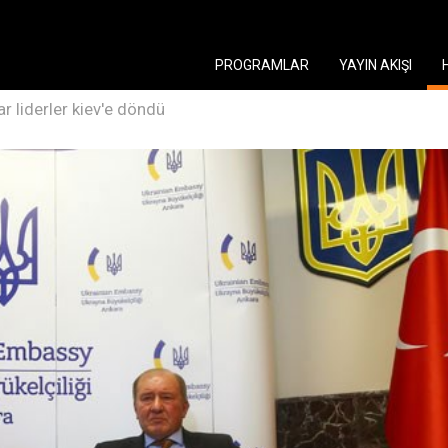
PROGRAMLAR
YAYIN AKIŞI
tar liderler kiev'e döndü