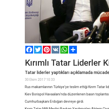
Facebook
Twitter
Pinterest
VK
WhatsApp
Paylaş
Kırımlı Tatar Liderler 
Tatar liderler yaptıkları açıklamada mücadel
30 Ekim 2017 10:33
Rus makamlarının Türkiye'ye teslim ettiği Kırım Tatar 
Kiev Borispol Havaalanı'nda düzenlenen basın toplant
Cumhurbaşkanı Erdoğan devreye girdi.
Kırım Tatar Milli Meclisi Başkan Yardımcıları Ahtem Çiy