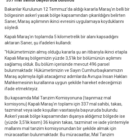
"337 mal sahibi başvuruda bulundu"
Bakanlar Kurulunun 12 Temmuz'da aldığı kararla Maraş'ın belli bir
bölgesinin askerî yasak bölge kapsamından çıkarıldığını belirten
Saner, Maraş açılımının ikinci evresini uygulamaya koyduklarını
söyledi.
Kapalı Maraş'ın toplamda 5 kilometrelik bir alanı kapsadığını
aktaran Saner, şu ifadeleri kullandı:
"Hükümetimizin almış olduğu kararla şu an itibarıyla ikinci etapla
Kapalı Maraş bölgemizin yüzde 3,5'lik bir bölümünün açılımını
sağlamış olduk. Bu bölüm içerisinde mevcut 496 parsel
bulunmaktadır. Hükümetimizin ve Sayın Cumhurbaşkanımızın
Maraş açılımıyla ilgili atacağımız adımlarda Avrupa İnsan Hakları
Mahkemesinin kurallarına uygun şekilde hareket edeceğimizi
ifade etmekteyiz.
Bu kapsamda Mal Tanzim Komisyonuna (taşınmaz mal
komisyonu) Kapalı Maraş'ın toplamı için 337 mal sahibi, takas,
tazminat veya iade koşulları vasıtasıyla başvuruda bulundu.
Askerî yasak bölge kapsamından dışarıya aldığımız bölgede ise
(yüzde 3,5'lik kısım) 36 kişinin takas, tazminat ve iade yöntemiyle
mallarını mal tanzim komisyonundan bir şekilde almak için
müracaatları bulunmaktadır. Bu müracaatlar, Mal Tanzim