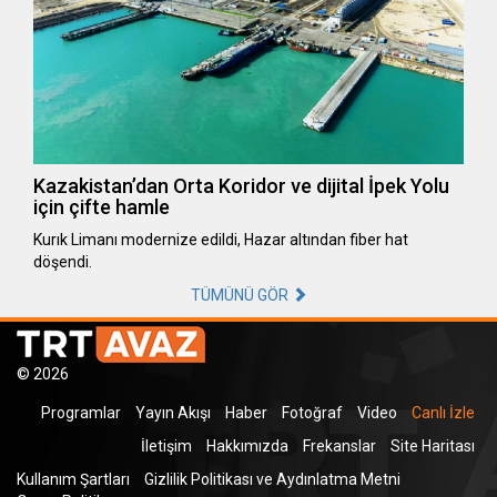
Kazakistan’dan Orta Koridor ve dijital İpek Yolu
için çifte hamle
Kurık Limanı modernize edildi, Hazar altından fiber hat
döşendi.
TÜMÜNÜ GÖR
© 2026
Programlar
Yayın Akışı
Haber
Fotoğraf
Video
Canlı İzle
İletişim
Hakkımızda
Frekanslar
Site Haritası
Kullanım Şartları
Gizlilik Politikası ve Aydınlatma Metni