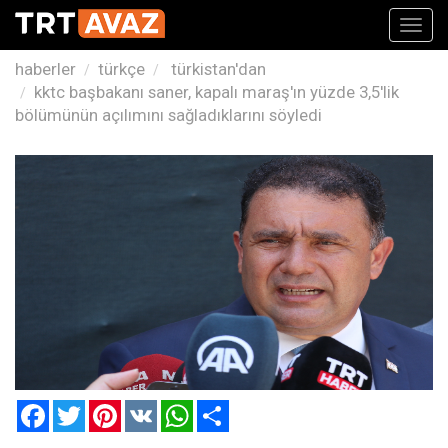
Toggl
navig
haberler
türkçe
türkistan'dan
kktc başbakanı saner, kapalı maraş'ın yüzde 3,5'lik
bölümünün açılımını sağladıklarını söyledi
Facebook
Twitter
Pinterest
VK
WhatsApp
Paylaş