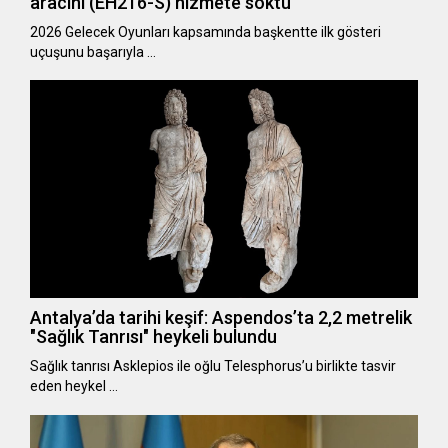
aracını (EH216-S) hizmete soktu
2026 Gelecek Oyunları kapsamında başkentte ilk gösteri
uçuşunu başarıyla …
Antalya’da tarihi keşif: Aspendos’ta 2,2 metrelik
"Sağlık Tanrısı" heykeli bulundu
Sağlık tanrısı Asklepios ile oğlu Telesphorus’u birlikte tasvir
eden heykel …