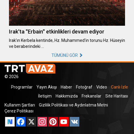
Irak'ta ''Erbain'' etkinlikleri devam ediyor
Irak'ın Kerbela kentinde, Hz. Muhammed'in torunu Hz. Hüseyin
ve beraberindeki …
TÜMÜNÜ GÖR
© 2026
Programlar
Yayın Akışı
Haber
Fotoğraf
Video
Canlı İzle
İletişim
Hakkımızda
Frekanslar
Site Haritası
Kullanım Şartları
Gizlilik Politikası ve Aydınlatma Metni
Çerez Politikası
Facebook
X
Instagram
Pinterest
YouTube
VK