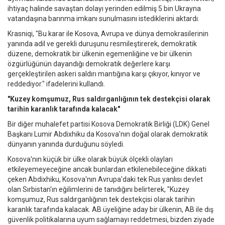
ihtiyaç halinde savaştan dolayı yerinden edilmiş 5 bin Ukrayna
vatandaşına barınma imkanı sunulmasını istediklerini aktardı.
Krasniqi, "Bu karar ile Kosova, Avrupa ve dünya demokrasilerinin
yanında adil ve gerekli duruşunu resmileştirerek, demokratik
düzene, demokratik bir ülkenin egemenliğine ve bir ülkenin
özgürlüğünün dayandığı demokratik değerlere karşı
gerçekleştirilen askeri saldırı mantığına karşı çıkıyor, kınıyor ve
reddediyor." ifadelerini kullandı.
"Kuzey komşumuz, Rus saldırganlığının tek destekçisi olarak
tarihin karanlık tarafında kalacak"
Bir diğer muhalefet partisi Kosova Demokratik Birliği (LDK) Genel
Başkanı Lumir Abdixhiku da Kosova'nın doğal olarak demokratik
dünyanın yanında durduğunu söyledi.
Kosova'nın küçük bir ülke olarak büyük ölçekli olayları
etkileyemeyeceğine ancak bunlardan etkilenebileceğine dikkati
çeken Abdixhiku, Kosova'nın Avrupa'daki tek Rus yanlısı devlet
olan Sırbistan'ın eğilimlerini de tanıdığını belirterek, "Kuzey
komşumuz, Rus saldırganlığının tek destekçisi olarak tarihin
karanlık tarafında kalacak. AB üyeliğine aday bir ülkenin, AB ile dış
güvenlik politikalarına uyum sağlamayı reddetmesi, bizden ziyade