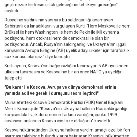
geçilmezse herkesin ortak geleceğinin tehlikeye gireceğini"
söyledi.
Rusya'nın saldırısının yanı sıra bu saldırganlığı kınamayan
Sırbistan'ı da kınadıklarını vurgulayan Kurti, "Hem Moskova ile hem
Brüksel ile hem Washington ile hem de Pekin ile ikili oynama
pozisyonu, hem otokrasi hem de demokrasi ile olan bir
pozisyondur. Ancak, Rusya'nın saldırganlığı ve Ukrayna'nın işgali
karşısında Avrupa Birliğine (AB) üyelik adayı ülkeler için tarafsızlık
söz konusu olamaz." diye konuştu.
Kurti ayrıca, Kosova'nın bağımsızlığını tanımayan 5 AB üyesinden
ülkesini tanımasını ve Kosova'nın bir an önce NATO'ya üyeliğini
talep etti.
"Bu karar ile Kosova, Avrupa ve dünya demokrasilerinin
yanında adil ve gerekli duruşunu resmileştirdi"
Muhalefetteki Kosova Demokratik Partisi (PDK) Genel Başkanı
Memli Krasniqi de "Kosova'nın, Ukrayna halkının Rus saldırganlığı
karşısındaki trajik durumunun farkına vardığını, çünkü 1999
savaşının anılarının Kosova için taze olduğunu" kaydetti.
Kosova hükümetinden Ukrayna halkına yardım amaçlı özel bir fon
ayırması talebinde bulunduklarını hatırlatan Krasniqi, hükümetten,