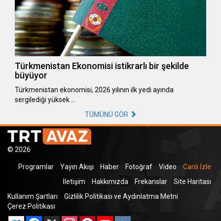
Türkmenistan Ekonomisi istikrarlı bir şekilde
büyüyor
Türkmenistan ekonomisi, 2026 yılının ilk yedi ayında
sergilediği yüksek …
TÜMÜNÜ GÖR
© 2026
Programlar
Yayın Akışı
Haber
Fotoğraf
Video
Canlı İzle
İletişim
Hakkımızda
Frekanslar
Site Haritası
Kullanım Şartları
Gizlilik Politikası ve Aydınlatma Metni
Çerez Politikası
Facebook
X
Instagram
Pinterest
YouTube
VK