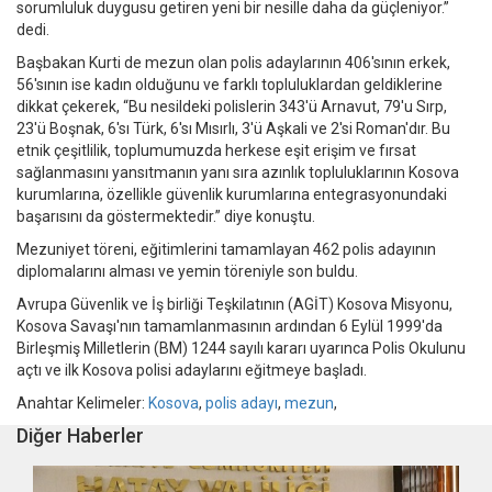
sorumluluk duygusu getiren yeni bir nesille daha da güçleniyor.”
dedi.
Başbakan Kurti de mezun olan polis adaylarının 406'sının erkek,
56'sının ise kadın olduğunu ve farklı topluluklardan geldiklerine
dikkat çekerek, “Bu nesildeki polislerin 343'ü Arnavut, 79'u Sırp,
23'ü Boşnak, 6'sı Türk, 6'sı Mısırlı, 3'ü Aşkali ve 2'si Roman'dır. Bu
etnik çeşitlilik, toplumumuzda herkese eşit erişim ve fırsat
sağlanmasını yansıtmanın yanı sıra azınlık topluluklarının Kosova
kurumlarına, özellikle güvenlik kurumlarına entegrasyonundaki
başarısını da göstermektedir.” diye konuştu.
Mezuniyet töreni, eğitimlerini tamamlayan 462 polis adayının
diplomalarını alması ve yemin töreniyle son buldu.
Avrupa Güvenlik ve İş birliği Teşkilatının (AGİT) Kosova Misyonu,
Kosova Savaşı'nın tamamlanmasının ardından 6 Eylül 1999'da
Birleşmiş Milletlerin (BM) 1244 sayılı kararı uyarınca Polis Okulunu
açtı ve ilk Kosova polisi adaylarını eğitmeye başladı.
Anahtar Kelimeler:
Kosova
,
polis adayı
,
mezun
,
Diğer Haberler