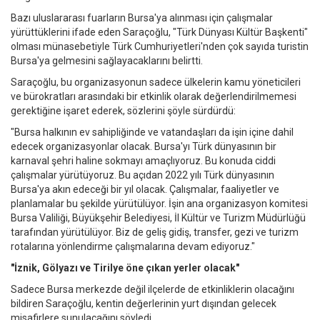
Bazı uluslararası fuarların Bursa'ya alınması için çalışmalar
yürüttüklerini ifade eden Saraçoğlu, "Türk Dünyası Kültür Başkenti"
olması münasebetiyle Türk Cumhuriyetleri'nden çok sayıda turistin
Bursa'ya gelmesini sağlayacaklarını belirtti.
Saraçoğlu, bu organizasyonun sadece ülkelerin kamu yöneticileri
ve bürokratları arasındaki bir etkinlik olarak değerlendirilmemesi
gerektiğine işaret ederek, sözlerini şöyle sürdürdü:
"Bursa halkının ev sahipliğinde ve vatandaşları da işin içine dahil
edecek organizasyonlar olacak. Bursa'yı Türk dünyasının bir
karnaval şehri haline sokmayı amaçlıyoruz. Bu konuda ciddi
çalışmalar yürütüyoruz. Bu açıdan 2022 yılı Türk dünyasının
Bursa'ya akın edeceği bir yıl olacak. Çalışmalar, faaliyetler ve
planlamalar bu şekilde yürütülüyor. İşin ana organizasyon komitesi
Bursa Valiliği, Büyükşehir Belediyesi, İl Kültür ve Turizm Müdürlüğü
tarafından yürütülüyor. Biz de geliş gidiş, transfer, gezi ve turizm
rotalarına yönlendirme çalışmalarına devam ediyoruz."
"İznik, Gölyazı ve Tirilye öne çıkan yerler olacak"
Sadece Bursa merkezde değil ilçelerde de etkinliklerin olacağını
bildiren Saraçoğlu, kentin değerlerinin yurt dışından gelecek
misafirlere sunulacağını söyledi.