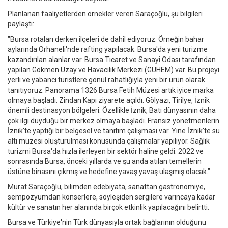
Planlanan faaliyetlerden örnekler veren Saraçoğlu, şu bilgileri
paylaştı:
"Bursa rotaları derken ilçeleri de dahil ediyoruz. Örneğin bahar
aylarında Orhaneli'nde rafting yapılacak. Bursa'da yeni turizme
kazandırılan alanlar var. Bursa Ticaret ve Sanayi Odası tarafından
yapılan Gökmen Uzay ve Havacılık Merkezi (GUHEM) var. Bu projeyi
yerli ve yabancı turistlere gönül rahatlığıyla yeni bir ürün olarak
tanıtıyoruz. Panorama 1326 Bursa Fetih Müzesi artık iyice marka
olmaya başladı. Zindan Kapı ziyarete açıldı. Gölyazı, Tirilye, İznik
önemli destinasyon bölgeleri. Özellikle İznik, Batı dünyasının daha
çok ilgi duyduğu bir merkez olmaya başladı. Fransız yönetmenlerin
İznik'te yaptığı bir belgesel ve tanıtım çalışması var. Yine İznik'te su
altı müzesi oluşturulması konusunda çalışmalar yapılıyor. Sağlık
turizmi Bursa'da hızla ilerleyen bir sektör haline geldi. 2022 ve
sonrasında Bursa, önceki yıllarda ve şu anda atılan temellerin
üstüne binasını çıkmış ve hedefine yavaş yavaş ulaşmış olacak."
Murat Saraçoğlu, bilimden edebiyata, sanattan gastronomiye,
sempozyumdan konserlere, söyleşiden sergilere varıncaya kadar
kültür ve sanatın her alanında birçok etkinlik yapılacağını belirtti.
Bursa ve Türkiye'nin Türk dünyasıyla ortak bağlarının olduğunu