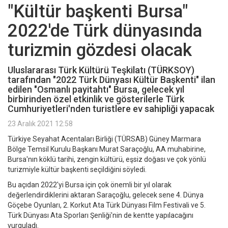
"Kültür başkenti Bursa"
2022'de Türk dünyasında
turizmin gözdesi olacak
Uluslararası Türk Kültürü Teşkilatı (TÜRKSOY)
tarafından "2022 Türk Dünyası Kültür Başkenti" ilan
edilen "Osmanlı payitahtı" Bursa, gelecek yıl
birbirinden özel etkinlik ve gösterilerle Türk
Cumhuriyetleri'nden turistlere ev sahipliği yapacak
23 Aralık 2021 12:58
Türkiye Seyahat Acentaları Birliği (TÜRSAB) Güney Marmara
Bölge Temsil Kurulu Başkanı Murat Saraçoğlu, AA muhabirine,
Bursa'nın köklü tarihi, zengin kültürü, eşsiz doğası ve çok yönlü
turizmiyle kültür başkenti seçildiğini söyledi.
Bu açıdan 2022'yi Bursa için çok önemli bir yıl olarak
değerlendirdiklerini aktaran Saraçoğlu, gelecek sene 4. Dünya
Göçebe Oyunları, 2. Korkut Ata Türk Dünyası Film Festivali ve 5.
Türk Dünyası Ata Sporları Şenliği'nin de kentte yapılacağını
vurguladı.