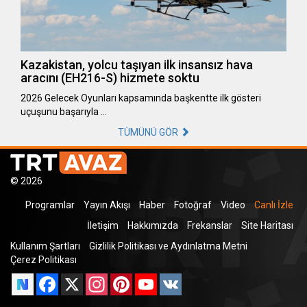
Kazakistan, yolcu taşıyan ilk insansız hava
aracını (EH216-S) hizmete soktu
2026 Gelecek Oyunları kapsamında başkentte ilk gösteri
uçuşunu başarıyla …
TÜMÜNÜ GÖR
© 2026
Programlar
Yayın Akışı
Haber
Fotoğraf
Video
Canlı İzle
İletişim
Hakkımızda
Frekanslar
Site Haritası
Kullanım Şartları
Gizlilik Politikası ve Aydınlatma Metni
Çerez Politikası
Facebook
X
Instagram
Pinterest
YouTube
VK