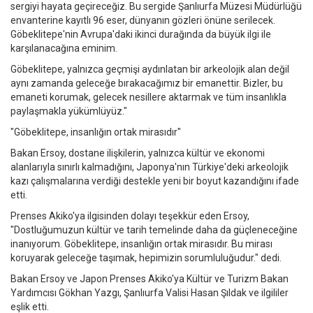
sergiyi hayata geçireceğiz. Bu sergide Şanlıurfa Müzesi Müdürlüğü
envanterine kayıtlı 96 eser, dünyanın gözleri önüne serilecek.
Göbeklitepe'nin Avrupa'daki ikinci durağında da büyük ilgi ile
karşılanacağına eminim.
Göbeklitepe, yalnızca geçmişi aydınlatan bir arkeolojik alan değil
aynı zamanda geleceğe bırakacağımız bir emanettir. Bizler, bu
emaneti korumak, gelecek nesillere aktarmak ve tüm insanlıkla
paylaşmakla yükümlüyüz."
"Göbeklitepe, insanlığın ortak mirasıdır"
Bakan Ersoy, dostane ilişkilerin, yalnızca kültür ve ekonomi
alanlarıyla sınırlı kalmadığını, Japonya'nın Türkiye'deki arkeolojik
kazı çalışmalarına verdiği destekle yeni bir boyut kazandığını ifade
etti.
Prenses Akiko'ya ilgisinden dolayı teşekkür eden Ersoy,
"Dostluğumuzun kültür ve tarih temelinde daha da güçleneceğine
inanıyorum. Göbeklitepe, insanlığın ortak mirasıdır. Bu mirası
koruyarak geleceğe taşımak, hepimizin sorumluluğudur." dedi.
Bakan Ersoy ve Japon Prenses Akiko'ya Kültür ve Turizm Bakan
Yardımcısı Gökhan Yazgı, Şanlıurfa Valisi Hasan Şıldak ve ilgililer
eşlik etti.