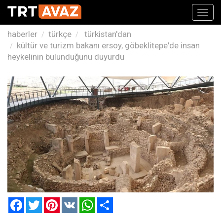
Toggl
navig
haberler
türkçe
türkistan'dan
kültür ve turizm bakanı ersoy, göbeklitepe'de insan
heykelinin bulunduğunu duyurdu
Facebook
Twitter
Pinterest
VK
WhatsApp
Paylaş