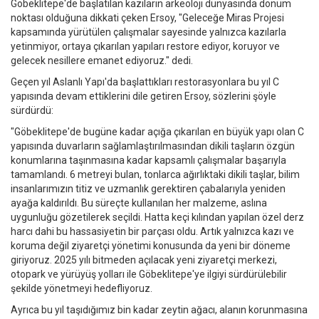
Göbeklitepe'de başlatılan kazıların arkeoloji dünyasında dönüm
noktası olduğuna dikkati çeken Ersoy, "Geleceğe Miras Projesi
kapsamında yürütülen çalışmalar sayesinde yalnızca kazılarla
yetinmiyor, ortaya çıkarılan yapıları restore ediyor, koruyor ve
gelecek nesillere emanet ediyoruz." dedi.
Geçen yıl Aslanlı Yapı'da başlattıkları restorasyonlara bu yıl C
yapısında devam ettiklerini dile getiren Ersoy, sözlerini şöyle
sürdürdü:
"Göbeklitepe'de bugüne kadar açığa çıkarılan en büyük yapı olan C
yapısında duvarların sağlamlaştırılmasından dikili taşların özgün
konumlarına taşınmasına kadar kapsamlı çalışmalar başarıyla
tamamlandı. 6 metreyi bulan, tonlarca ağırlıktaki dikili taşlar, bilim
insanlarımızın titiz ve uzmanlık gerektiren çabalarıyla yeniden
ayağa kaldırıldı. Bu süreçte kullanılan her malzeme, aslına
uygunluğu gözetilerek seçildi. Hatta keçi kılından yapılan özel derz
harcı dahi bu hassasiyetin bir parçası oldu. Artık yalnızca kazı ve
koruma değil ziyaretçi yönetimi konusunda da yeni bir döneme
giriyoruz. 2025 yılı bitmeden açılacak yeni ziyaretçi merkezi,
otopark ve yürüyüş yolları ile Göbeklitepe'ye ilgiyi sürdürülebilir
şekilde yönetmeyi hedefliyoruz.
Ayrıca bu yıl taşıdığımız bin kadar zeytin ağacı, alanın korunmasına