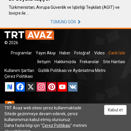
Türkmenistan, Avrupa Güvenlik ve İşbirliği Teşkilatı (AGİT) ve
İsviçre ile …
TÜMÜNÜ GÖR
© 2026
Programlar
Yayın Akışı
Haber
Fotoğraf
Video
Canlı İzle
İletişim
Hakkımızda
Frekanslar
Site Haritası
Kullanım Şartları
Gizlilik Politikası ve Aydınlatma Metni
Çerez Politikası
Facebook
X
Instagram
Pinterest
YouTube
VK
Odnoklassniki
TRT Avaz web sitesi çerez kullanmaktadır.
Kabul et
Sitede gezinmeye devam ederek, çerez
kullanımımızı kabul etmiş olursunuz.
Daha fazla bilgi için "
Çerez Politikası
" metnini
TRT Dinle