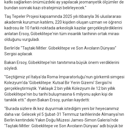
katkı sağlarken önümüzdeki ay yapılacak jeomanyetik ölçümler de
bundan sonraki kazı stratejimizi belirleyecek."
Taş Tepeler Projesi kapsamında 2025 yılı itibarıyla 36 uluslararası
akademik kurumun katılımı, 220 kişiden oluşan uzman ve öğrenci
kadrosu ile 10 farklı noktada arkeolojik kazılar gerçekleştirdiklerini
anlatan Ersoy, Göbeklitepe'nin tüm insanlık tarihinin ortak mirası
olduğunu vurguladı.
Berlin'de "Taştaki Mitler: Göbeklitepe ve Son Avcıların Dünyası"
Sergisi açılacak
Bakan Ersoy, Göbeklitepe'nin tanıtımına büyük önem verdiklerini
söyledi.
"Geçtiğimiz yıl İtalya'da Roma İmparatorluğu'nun görkemli simgesi
Kolezyum'da 'Göbeklitepe: Kutsal Bir Yerin Gizemi' Sergisi'ni
gerçekleştirmiştik. Yaklaşık 2 bin yıllık Kolezyum ile 12 bin yıllık
Göbeklitepe'nin bu tarihi buluşmasına 6 milyonu aşkın kişi de
tanıklık etti." diyen Bakan Ersoy, şunları kaydetti:
"Burada sizlere ilk kez duyurmak istediğim yeni bir heyecanımız
daha var. Gelecek yıl 5 Şubat-31 Temmuz tarihlerinde Almanya'nın
Berlin kentindeki Yakın Doğu Müzesi James-Simon Galerisi'nde
'Taştaki Mitler: Göbeklitepe ve Son Avcıların Dünyası' adlı büyük bir