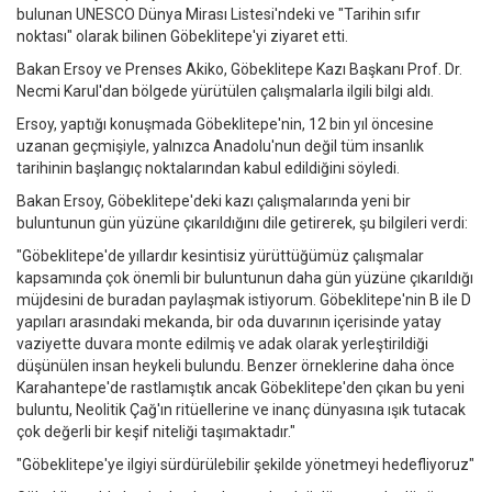
bulunan UNESCO Dünya Mirası Listesi'ndeki ve "Tarihin sıfır
noktası" olarak bilinen Göbeklitepe'yi ziyaret etti.
Bakan Ersoy ve Prenses Akiko, Göbeklitepe Kazı Başkanı Prof. Dr.
Necmi Karul'dan bölgede yürütülen çalışmalarla ilgili bilgi aldı.
Ersoy, yaptığı konuşmada Göbeklitepe'nin, 12 bin yıl öncesine
uzanan geçmişiyle, yalnızca Anadolu'nun değil tüm insanlık
tarihinin başlangıç noktalarından kabul edildiğini söyledi.
Bakan Ersoy, Göbeklitepe'deki kazı çalışmalarında yeni bir
buluntunun gün yüzüne çıkarıldığını dile getirerek, şu bilgileri verdi:
"Göbeklitepe'de yıllardır kesintisiz yürüttüğümüz çalışmalar
kapsamında çok önemli bir buluntunun daha gün yüzüne çıkarıldığı
müjdesini de buradan paylaşmak istiyorum. Göbeklitepe'nin B ile D
yapıları arasındaki mekanda, bir oda duvarının içerisinde yatay
vaziyette duvara monte edilmiş ve adak olarak yerleştirildiği
düşünülen insan heykeli bulundu. Benzer örneklerine daha önce
Karahantepe'de rastlamıştık ancak Göbeklitepe'den çıkan bu yeni
buluntu, Neolitik Çağ'ın ritüellerine ve inanç dünyasına ışık tutacak
çok değerli bir keşif niteliği taşımaktadır."
"Göbeklitepe'ye ilgiyi sürdürülebilir şekilde yönetmeyi hedefliyoruz"