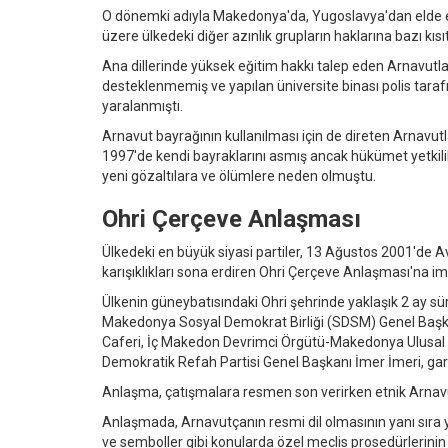
O dönemki adıyla Makedonya'da, Yugoslavya'dan elde ed
üzere ülkedeki diğer azınlık grupların haklarına bazı kısı
Ana dillerinde yüksek eğitim hakkı talep eden Arnavutl
desteklenmemiş ve yapılan üniversite binası polis tarafın
yaralanmıştı.
Arnavut bayrağının kullanılması için de direten Arnavutl
1997'de kendi bayraklarını asmış ancak hükümet yetkilile
yeni gözaltılara ve ölümlere neden olmuştu.
Ohri Çerçeve Anlaşması
Ülkedeki en büyük siyasi partiler, 13 Ağustos 2001'de Av
karışıklıkları sona erdiren Ohri Çerçeve Anlaşması'na im
Ülkenin güneybatısındaki Ohri şehrinde yaklaşık 2 ay
Makedonya Sosyal Demokrat Birliği (SDSM) Genel Başka
Caferi, İç Makedon Devrimci Örgütü-Makedonya Ulusal
Demokratik Refah Partisi Genel Başkanı İmer İmeri, g
Anlaşma, çatışmalara resmen son verirken etnik Arnavutl
Anlaşmada, Arnavutçanın resmi dil olmasının yanı sıra yer
ve semboller gibi konularda özel meclis prosedürlerinin 