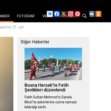
Facebook
X
Instagram
Pinterest
YouTube
VK
Odnok
HABER
FOTOĞRAF
VIDEO
CANLI İZLE
ı'nın 21. yılı
Diğer Haberler
Bosna Hersek'te Fetih
Şenlikleri düzenlendi
Fatih Sultan Mehmet'in Sanski
Most'ta askerlerine cuma namazı
kıldırdığı tarihi …