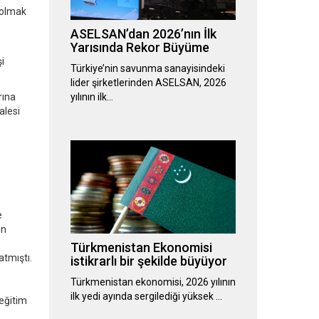
 olmak
ASELSAN’dan 2026’nın İlk
Yarısında Rekor Büyüme
i
Türkiye’nin savunma sanayisindeki
lider şirketlerinden ASELSAN, 2026
rına
yılının ilk…
alesi
e
en
Türkmenistan Ekonomisi
tmıştı.
istikrarlı bir şekilde büyüyor
Türkmenistan ekonomisi, 2026 yılının
ilk yedi ayında sergilediği yüksek …
 eğitim