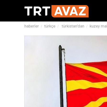
haberler
türkçe
türkistan'dan
kuzey make