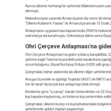
Ayrıca ülkenin herhangi bir şehrinde Makedoncanın yanı 
alınmıştı.
Makedoncanın yanında Arnavutçanın da resmi dil olma
"Dillerin Kullanımı Yasası" ile Arnavutça ancak 15 Ocak 2
Anlaşmanın uygulanması kapsamında 2004'te hükümeti
sekretarya da kurulmuştu. Sekretarya daha sonra Siyasi
Ohri Çerçeve Anlaşması'na gide
Ohri Çerçeve Anlaşması'na giden yolda iç karışıklıklar, 
şehrine bağlı Teartse köyündeki polis karakoluna yaptığı s
sorumluluğunu, Ulusal Kurtuluş Ordusu (UÇK) adlı grup ü
Çatışmalar, bahar aylarında da ülkenin diğer şehirlerind
Avrupa Güvenlik ve İşbirliği Teşkilatı (AGİT) ile NATO
her iki taraf da birçok kez anlaşmayı ihlal etmişti.
Kimilerine göre "iç savaş" olarak nitelendirilen ve 22 
kişi hayatını kaybetmiş, on binlerce kişi yerlerinden edilm
Çatışmalar, ülkenin kuzey ve kuzeybatısındaki bölgeleri
şehirlerinde şiddet olayları yaşanmıştı.