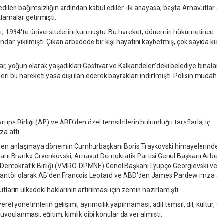
ilen bağımsızlığın ardından kabul edilen ilk anayasa, başta Arnavutlar
tlamalar getirmişti.
ar, 1994'te üniversitelerini kurmuştu. Bu hareket, dönemin hükümetince
dan yıkılmıştı. Çıkan arbedede bir kişi hayatını kaybetmiş, çok sayıda kiş
ar, yoğun olarak yaşadıkları Gostivar ve Kalkandelen'deki belediye binala
ri bu hareketi yasa dışı ilan ederek bayrakları indirtmişti. Polisin müdah
rupa Birliği (AB) ve ABD'den özel temsilcilerin bulunduğu taraflarla, iç
za attı.
 süren anlaşmaya dönemin Cumhurbaşkanı Boris Traykovski himayelerind
nı Branko Crvenkovski, Arnavut Demokratik Partisi Genel Başkanı Arb
 Demokratik Birliği (VMRO-DPMNE) Genel Başkanı Lyupço Georgievski ve
arantör olarak AB'den Francois Leotard ve ABD'den James Pardew imza a
arın ülkedeki haklarının artırılması için zemin hazırlamıştı.
el yönetimlerin gelişimi, ayrımcılık yapılmaması, adil temsil, dil, kültür,
uygulanması, eğitim, kimlik gibi konular da yer almıştı.