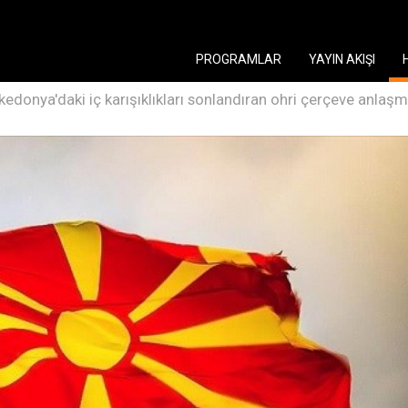
PROGRAMLAR
YAYIN AKIŞI
donya'daki iç karışıklıkları sonlandıran ohri çerçeve anlaşmas