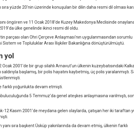
sıra yüzde 20'nin üzerinde konuşulan bir dilin daha resmi dil olması kar
sını öngören ve 11 Ocak 2018'de Kuzey Makedonya Meclisinde onaylan
019'da ülke genelinde ikinci resmi dil oldu.
n parçası olan Ohri Çerçeve Anlaşması'nın uygulanmasından sorumlu
 Sistem ve Topluluklar Arası İlişkiler Bakanlığına dönüştürülmüştü.
n yol
22 Ocak 2001'de bir grup silahlı Arnavut'un ülkenin kuzeybatısındaki Kal
aldırıyla başlamış, bir polis hayatını kaybetmiş, üç polis yaralanmıştı. Sa
stlenmişti.
e farklı yoğunlukta devam etmişti.
 arabuluculuğunda 5 Temmuz'da genel ateşkes anlaşmasına varılmıştı, so
Ocak-12 Kasım 2001'de meydana gelen olaylarda, çatışan her iki taraftan 
işti.
n yanı sıra başkent Üsküp yakınlarında da devam etmiş, ülkenin farklı