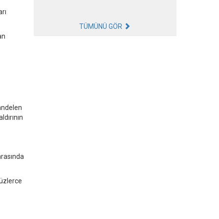
arı
TÜMÜNÜ GÖR
an
kandelen
ldırının
nrasında
yüzlerce