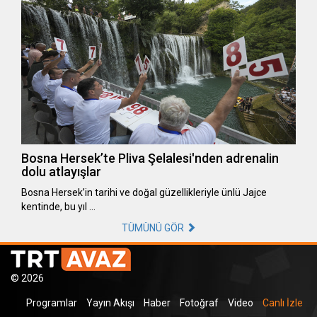
Bosna Hersek’te Pliva Şelalesi'nden adrenalin
dolu atlayışlar
Bosna Hersek’in tarihi ve doğal güzellikleriyle ünlü Jajce
kentinde, bu yıl …
TÜMÜNÜ GÖR
© 2026
Programlar
Yayın Akışı
Haber
Fotoğraf
Video
Canlı İzle