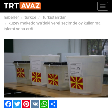
Toggl
navig
haberler
türkçe
türkistan'dan
kuzey makedonya'daki yerel seçimde oy kullanma
işlemi sona erdi
Facebook
Twitter
Pinterest
VK
WhatsApp
Paylaş