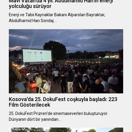
Mavi Vatan'da 4 yıl: Abdülhamid Han'ın enerji
yolculuğu sürüyor
Enerji ve Tabii Kaynaklar Bakanı Alparslan Bayraktar,
Abdülhamid Han Sondaj …
Kosova'da 25. DokuFest coşkuyla başladı: 223
Film Gösterilecek
25. DokuFest Prizren’de sinemaseverleri buluşturuyor.
Dünyanın dört bir yanından…