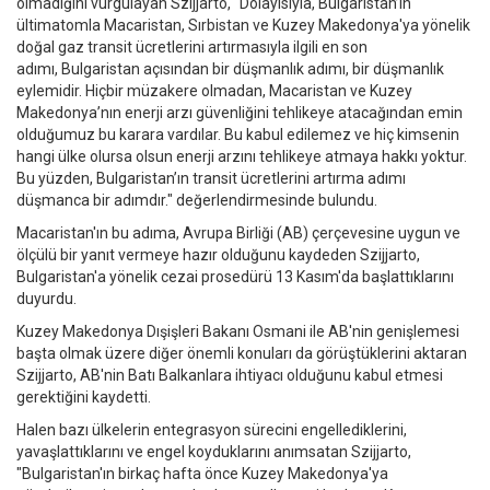
olmadığını vurgulayan Szijjarto, "Dolayısıyla, Bulgaristan’ın
ültimatomla Macaristan, Sırbistan ve Kuzey Makedonya'ya yönelik
doğal gaz transit ücretlerini artırmasıyla ilgili en son
adımı, Bulgaristan açısından bir düşmanlık adımı, bir düşmanlık
eylemidir. Hiçbir müzakere olmadan, Macaristan ve Kuzey
Makedonya’nın enerji arzı güvenliğini tehlikeye atacağından emin
olduğumuz bu karara vardılar. Bu kabul edilemez ve hiç kimsenin
hangi ülke olursa olsun enerji arzını tehlikeye atmaya hakkı yoktur.
Bu yüzden, Bulgaristan’ın transit ücretlerini artırma adımı
düşmanca bir adımdır." değerlendirmesinde bulundu.
Macaristan'ın bu adıma, Avrupa Birliği (AB) çerçevesine uygun ve
ölçülü bir yanıt vermeye hazır olduğunu kaydeden Szijjarto,
Bulgaristan'a yönelik cezai prosedürü 13 Kasım'da başlattıklarını
duyurdu.
Kuzey Makedonya Dışişleri Bakanı Osmani ile AB'nin genişlemesi
başta olmak üzere diğer önemli konuları da görüştüklerini aktaran
Szijjarto, AB'nin Batı Balkanlara ihtiyacı olduğunu kabul etmesi
gerektiğini kaydetti.
Halen bazı ülkelerin entegrasyon sürecini engellediklerini,
yavaşlattıklarını ve engel koyduklarını anımsatan Szijjarto,
"Bulgaristan'ın birkaç hafta önce Kuzey Makedonya'ya