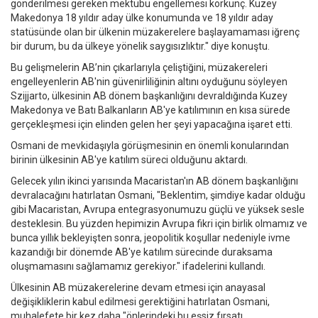
gönderilmesi gereken mektubu engellemesi korkunç. Kuzey
Makedonya 18 yıldır aday ülke konumunda ve 18 yıldır aday
statüsünde olan bir ülkenin müzakerelere başlayamaması iğrenç
bir durum, bu da ülkeye yönelik saygısızlıktır." diye konuştu.
Bu gelişmelerin AB’nin çıkarlarıyla çeliştiğini, müzakereleri
engelleyenlerin AB'nin güvenirliliğinin altını oyduğunu söyleyen
Szijjarto, ülkesinin AB dönem başkanlığını devraldığında Kuzey
Makedonya ve Batı Balkanların AB'ye katılımının en kısa sürede
gerçekleşmesi için elinden gelen her şeyi yapacağına işaret etti.
Osmani de mevkidaşıyla görüşmesinin en önemli konularından
birinin ülkesinin AB'ye katılım süreci olduğunu aktardı.
Gelecek yılın ikinci yarısında Macaristan'ın AB dönem başkanlığını
devralacağını hatırlatan Osmani, "Beklentim, şimdiye kadar olduğu
gibi Macaristan, Avrupa entegrasyonumuzu güçlü ve yüksek sesle
desteklesin. Bu yüzden hepimizin Avrupa fikri için birlik olmamız ve
bunca yıllık bekleyişten sonra, jeopolitik koşullar nedeniyle ivme
kazandığı bir dönemde AB'ye katılım sürecinde duraksama
oluşmamasını sağlamamız gerekiyor." ifadelerini kullandı.
Ülkesinin AB müzakerelerine devam etmesi için anayasal
değişikliklerin kabul edilmesi gerektiğini hatırlatan Osmani,
muhalefete bir kez daha "önlerindeki bu eşsiz fırsatı