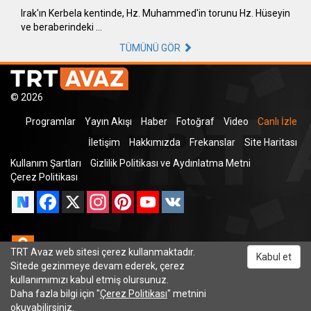
Irak'ın Kerbela kentinde, Hz. Muhammed'in torunu Hz. Hüseyin
ve beraberindeki …
TÜMÜNÜ GÖR
© 2026
Programlar
Yayın Akışı
Haber
Fotoğraf
Video
Canlı İzle
İletişim
Hakkımızda
Frekanslar
Site Haritası
Kullanım Şartları
Gizlilik Politikası ve Aydınlatma Metni
Çerez Politikası
Facebook
X
Instagram
Pinterest
YouTube
VK
Odnoklassniki
TRT Avaz web sitesi çerez kullanmaktadır.
Kabul et
Sitede gezinmeye devam ederek, çerez
kullanımımızı kabul etmiş olursunuz.
Daha fazla bilgi için "
Çerez Politikası
" metnini
TRT Dinle
okuyabilirsiniz.