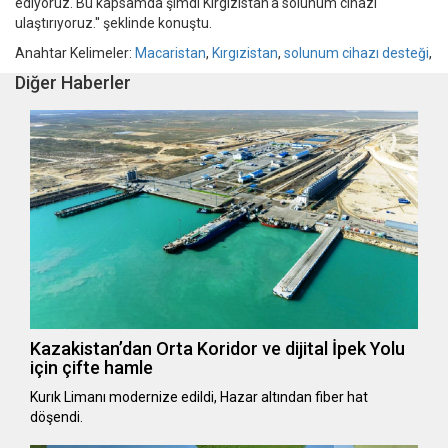
ediyoruz. Bu kapsamda şimdi Kırgızistan'a solunum cihazı
ulaştırıyoruz.'' şeklinde konuştu.
Anahtar Kelimeler:
Macaristan
,
Kırgızistan
,
solunum cihazı desteği
,
Diğer Haberler
Kazakistan’dan Orta Koridor ve dijital İpek Yolu
için çifte hamle
Kurık Limanı modernize edildi, Hazar altından fiber hat
döşendi.