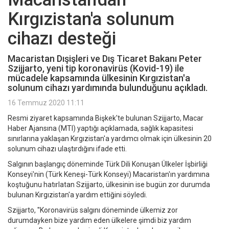
Kırgızistan'a solunum
cihazı desteği
Macaristan Dışişleri ve Dış Ticaret Bakanı Peter
Szijjarto, yeni tip koronavirüs (Kovid-19) ile
mücadele kapsamında ülkesinin Kırgızistan'a
solunum cihazı yardımında bulunduğunu açıkladı.
16 Temmuz 2020 11:11
Resmi ziyaret kapsamında Bişkek'te bulunan Szijjarto, Macar
Haber Ajansına (MTI) yaptığı açıklamada, sağlık kapasitesi
sınırlarına yaklaşan Kırgızistan'a yardımcı olmak için ülkesinin 20
solunum cihazı ulaştırdığını ifade etti.
Salgının başlangıç döneminde Türk Dili Konuşan Ülkeler İşbirliği
Konseyi'nin (Türk Keneşi-Türk Konseyi) Macaristan'ın yardımına
koştuğunu hatırlatan Szijjarto, ülkesinin ise bugün zor durumda
bulunan Kırgızistan'a yardım ettiğini söyledi.
Szijjarto, ''Koronavirüs salgını döneminde ülkemiz zor
durumdayken bize yardım eden ülkelere şimdi biz yardım