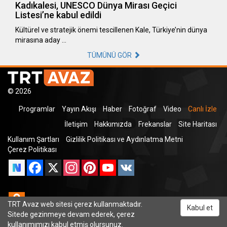
Kadıkalesi, UNESCO Dünya Mirası Geçici
Listesi’ne kabul edildi
Kültürel ve stratejik önemi tescillenen Kale, Türkiye’nin dünya
mirasına aday …
TÜMÜNÜ GÖR
© 2026
Programlar
Yayın Akışı
Haber
Fotoğraf
Video
Canlı İzle
İletişim
Hakkımızda
Frekanslar
Site Haritası
Kullanım Şartları
Gizlilik Politikası ve Aydınlatma Metni
Çerez Politikası
Facebook
X
Instagram
Pinterest
YouTube
VK
Odnoklassniki
TRT Avaz web sitesi çerez kullanmaktadır.
Kabul et
Sitede gezinmeye devam ederek, çerez
kullanımımızı kabul etmiş olursunuz.