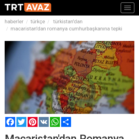
Toggl
navig
haberler
türkçe
türkistan'dan
macaristan'dan romanya cumhurbaşkanına tepki
Facebook
Twitter
Pinterest
VK
WhatsApp
Paylaş
Macaristan'dan Romanya