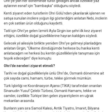
Ohri'ye yılın her döneminde turist geldiğini ancak özellikle yaz
aylarının esnaf için "bambaşka" olduğunu söyledi.
Kenti ziyaret eden turistlerin Ohri Gölü'nden çıkarılarak işlenen ve
satışa sunulan incilere yoğun ilgi gösterdiğini anlatan Nebi, incilerin
en çok satılan ürün olduğunu kaydetti.
Tatil için Ohri'ye gelen İzmirli Ayla Girgin ise şehri ilk kez ziyaret
ettiğini, özellikle doğal güzelliklerine hayran kaldığını söyledi.
Gelecek yıl ailesiyle birlikte yeniden Ohri'ye gelmeyi planladığını
anlatan Girgin, "Ülkeme döndüğümde herkese bu harika kenti
anlatacağım ve herkesi bu kentin güzellikleriyle tanışması için
teşvik edeceğim" diye konuştu.
Ohri'de nereleri ziyaret etmeli?
Tarihi ve doğal güzellikleriyle ünlü Ohri'de, Osmanlı dönemine ait
çok sayıda cami, hamam, türbe, tekke görmek mümkün.
Türk İşbirliği ve Koordinasyon Ajansı (TİKA) tarafından onarılan
Sinanudin Yusuf Çelebi Türbesi, Osmanlı Hamamı, tekke ve
camiler, özellikle Türkiye'den gelen ziyaretçilerin en uğrak
mekanları arasında.
Bunların yanı sıra Samoil Kalesi, Antik Tiyatro, İmaret, Bilyana