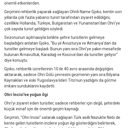
önemli etkenlerden.
Geçimini rehberlik yaparak sağlayan Ohrili Name Gjoko, kentin son
yıllarda çok fazla yabancı turist tarafından ziyaret edildiğini,
özellikle Hollanda, Türkiye, Bulgaristan ve Yunanistan'dan Ohri'ye
çok sayıda turist geldiğini söyledi.
Sezonunun açılmasıyla birlikte şehre turistlerin gelmeye
başladığını anlatan Gjoko, "Bu yıl Avusturya ve Almanya'dan da
turistler gelmeye başladı. Bunun yanı sıra Ohri'ye yakın mesafede
bulunan Arnavutluk, Karadağ ve Kosova'dan da turistler geliyor"
diye konuştu.
Gjoko, rehberlik ücretlerinin 10 ile 40 avro arasında değiştiğini
aktararak, sadece Ohri Gölü çevresini gezmenin yanı sıra Bilyana
Kaynakları ve eski Yugoslavya lideri Tito'nun yazlığını da görme
imkanı sunduklarını kaydetti.
Ohri İncisi'ne yoğun ilgi
Ohri'yi ziyaret eden turistler, sadece rehberler için değil, şehirdeki
küçük esnaf için de önemli geçim kaynağı.
Geçimin, "Ohri İncisi" satarak sağlayan Türk asıllı Nazukte Nebi de
kente gelen turistlerin incilere yoğun ilgi gösterdiğini belirterek,