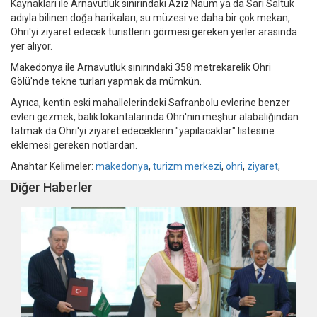
Kaynakları ile Arnavutluk sınırındaki Aziz Naum ya da Sarı Saltuk
adıyla bilinen doğa harikaları, su müzesi ve daha bir çok mekan,
Ohri'yi ziyaret edecek turistlerin görmesi gereken yerler arasında
yer alıyor.
Makedonya ile Arnavutluk sınırındaki 358 metrekarelik Ohri
Gölü'nde tekne turları yapmak da mümkün.
Ayrıca, kentin eski mahallelerindeki Safranbolu evlerine benzer
evleri gezmek, balık lokantalarında Ohri'nin meşhur alabalığından
tatmak da Ohri'yi ziyaret edeceklerin "yapılacaklar" listesine
eklemesi gereken notlardan.
Anahtar Kelimeler:
makedonya
,
turizm merkezi
,
ohri
,
ziyaret
,
Diğer Haberler