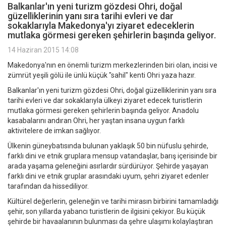
Balkanlar'ın yeni turizm gözdesi Ohri, doğal
güzelliklerinin yanı sıra tarihi evleri ve dar
sokaklarıyla Makedonya'yı ziyaret edeceklerin
mutlaka görmesi gereken şehirlerin başında geliyor.
14 Haziran 2015 14:08
Makedonya'nın en önemli turizm merkezlerinden biri olan, incisi ve
zümrüt yeşili gölü ile ünlü küçük "sahil" kenti Ohri yaza hazır.
Balkanlar'ın yeni turizm gözdesi Ohri, doğal güzelliklerinin yanı sıra
tarihi evleri ve dar sokaklarıyla ülkeyi ziyaret edecek turistlerin
mutlaka görmesi gereken şehirlerin başında geliyor. Anadolu
kasabalarını andıran Ohri, her yaştan insana uygun farklı
aktivitelere de imkan sağlıyor.
Ülkenin güneybatısında bulunan yaklaşık 50 bin nüfuslu şehirde,
farklı dini ve etnik gruplara mensup vatandaşlar, barış içerisinde bir
arada yaşama geleneğini asırlardır sürdürüyor. Şehirde yaşayan
farklı dini ve etnik gruplar arasındaki uyum, şehri ziyaret edenler
tarafından da hissediliyor.
Kültürel değerlerin, geleneğin ve tarihi mirasın birbirini tamamladığı
şehir, son yıllarda yabancı turistlerin de ilgisini çekiyor. Bu küçük
şehirde bir havaalanının bulunması da şehre ulaşımı kolaylaştıran