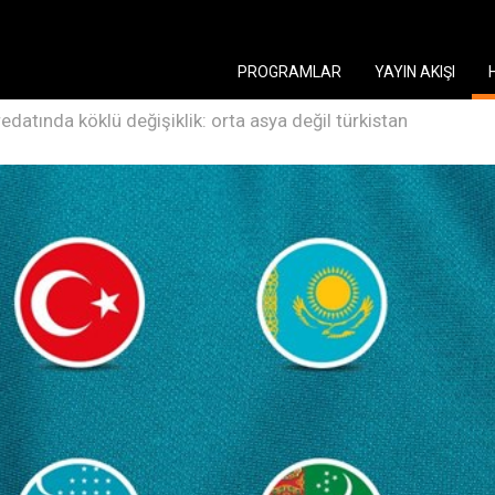
PROGRAMLAR
YAYIN AKIŞI
datında köklü değişiklik: orta asya değil türkistan