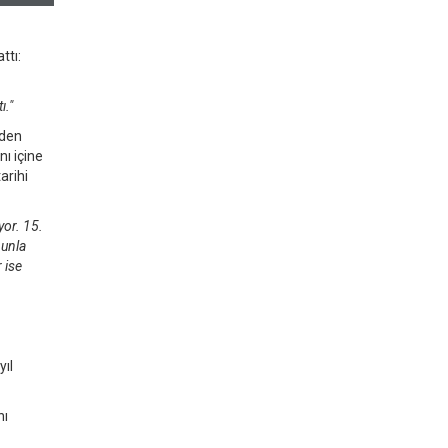
ttı:
ı."
nden
ı içine
arihi
yor. 15.
nunla
 ise
yıl
nı