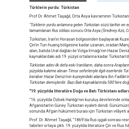
Türklerin yurdu: Türkistan
Prof Dr. Ahmet Taşağıl, Orta Asya kavramının Türkistan
"Türklerin yurdu anlamına gelen Türkistan sözü tarihin en er
tamamlanan Rus istilası sonucu Orta Asya (Sredney Azii, Cen
Türkistan, İran’ın Horasan bölgesinden başlayarak Kuz
Çin’in Tun-huang bölgesine kadar uzanan, oradan Mançur
alan, batıda Ural dağları ile Volga Irmağı'nın Hazar Deni
kaynaklardaki adı 19. yüzyıl ortalarına kadar Türkistan’dı
Türkistan adını ilk defa eski İranlıların, daha sonra Arapları
yüzyılda kaleme alınan Timur seferleriyle ilgili eserlerde 
beraber Hazar Denizi'nin kuzeyindeki alanlara İbn Fadlân’ı
Türkistan demişlerdir. Bazı Batı kaynaklarında 580’lere doğru
"19. yüzyılda literatüre Doğu ve Batı Türkistanı adları
"16. yüzyılda Özbek Hanlığı’nın kuruluş devirlerinde on
Afganistan’ın Güney Türkistan eyaleti dendi. Günümüzde
sonunda Afgan hükümeti burası için Türkistan vilâyeti ad
Prof. Dr. Ahmet Taşağıl, "1869’da Rus işgali sonrası re
tabirleri ortaya çıktı. 19. yüzyılda literatüre Çin ve Rus 