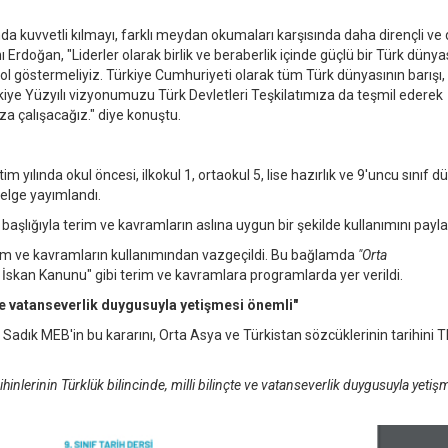
da kuvvetli kılmayı, farklı meydan okumaları karşısında daha dirençli ve 
rdoğan, "Liderler olarak birlik ve beraberlik içinde güçlü bir Türk dünya
ol göstermeliyiz. Türkiye Cumhuriyeti olarak tüm Türk dünyasının barışı,
iye Yüzyılı vizyonumuzu Türk Devletleri Teşkilatımıza da teşmil ederek
 çalışacağız." diye konuştu.
 yılında okul öncesi, ilkokul 1, ortaokul 5, lise hazırlık ve 9'uncu sınıf 
nelge yayımlandı.
başlığıyla terim ve kavramların aslına uygun bir şekilde kullanımını paylaş
rim ve kavramların kullanımından vazgeçildi. Bu bağlamda
"Orta
 İskan Kanunu" gibi terim ve kavramlara programlarda yer verildi.
e ve vatanseverlik duygusuyla yetişmesi önemli"
n Sadık MEB'in bu kararını, Orta Asya ve Türkistan sözcüklerinin tarihini 
inlerinin Türklük bilincinde, milli bilinçte ve vatanseverlik duygusuyla yetiş