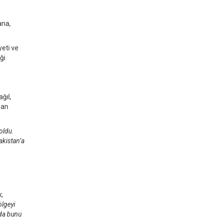
ana,
eti ve
ği
ğıl,
nan
 oldu.
akistan’a
k,
ölgeyi
 da bunu