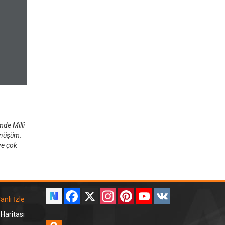
mde Milli
dönüşüm.
ve çok
Facebook
X
Instagram
Pinterest
YouTube
VK
anlı İzle
 Haritası
Odnoklassniki