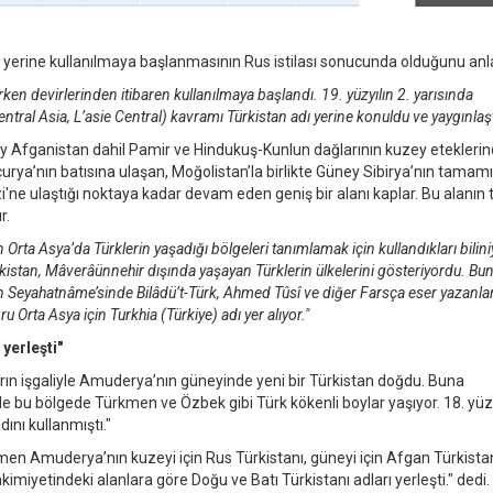
 yerine kullanılmaya başlanmasının Rus istilası sonucunda olduğunu anla
ken devirlerinden itibaren kullanılmaya başlandı. 19. yüzyılın 2. yarısında
tral Asia, L’asie Central) kavramı Türkistan adı yerine konuldu ve yaygınlaşt
ey Afganistan dahil Pamir ve Hindukuş-Kunlun dağlarının kuzey etekleri
ya’nın batısına ulaşan, Moğolistan’la birlikte Güney Sibirya’nın tamamın
zi'ne ulaştığı noktaya kadar devam eden geniş bir alanı kaplar. Bu alanın t
r.
n Orta Asya’da Türklerin yaşadığı bölgeleri tanımlamak için kullandıkları bilini
Türkistan, Mâverâünnehir dışında yaşayan Türklerin ülkelerini gösteriyordu. Bu
n Seyahatnâme’sinde Bilâdü’t-Türk, Ahmed Tûsî ve diğer Farsça eser yazanlar
 Orta Asya için Turkhia (Türkiye) adı yer alıyor."
 yerleşti"
ların işgaliyle Amuderya’nın güneyinde yeni bir Türkistan doğdu. Buna
 bu bölgede Türkmen ve Özbek gibi Türk kökenli boylar yaşıyor. 18. yüz
ını kullanmıştı."
smen Amuderya’nın kuzeyi için Rus Türkistanı, güneyi için Afgan Türkista
hâkimiyetindeki alanlara göre Doğu ve Batı Türkistanı adları yerleşti." dedi.