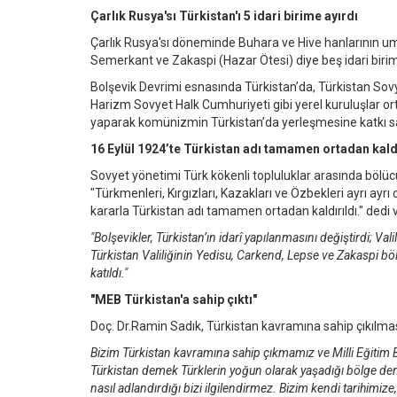
Çarlık Rusya'sı Türkistan'ı 5 idari birime ayırdı
Çarlık Rusya'sı döneminde Buhara ve Hive hanlarının umu
Semerkant ve Zakaspi (Hazar Ötesi) diye beş idari birime
Bolşevik Devrimi esnasında Türkistan’da, Türkistan Sov
Harizm Sovyet Halk Cumhuriyeti gibi yerel kuruluşlar ortay
yaparak komünizmin Türkistan’da yerleşmesine katkı sa
16 Eylül 1924’te Türkistan adı tamamen ortadan kaldı
Sovyet yönetimi Türk kökenli topluluklar arasında bölücü 
"Türkmenleri, Kırgızları, Kazakları ve Özbekleri ayrı ayrı 
kararla Türkistan adı tamamen ortadan kaldırıldı." dedi 
"Bolşevikler, Türkistan’ın idarî yapılanmasını değiştirdi; Va
Türkistan Valiliğinin Yedisu, Carkend, Lepse ve Zakaspi bö
katıldı."
"MEB Türkistan'a sahip çıktı"
Doç. Dr.Ramin Sadık, Türkistan kavramına sahip çıkılmas
Bizim Türkistan kavramına sahip çıkmamız ve Milli Eğitim 
Türkistan demek Türklerin yoğun olarak yaşadığı bölge dem
nasıl adlandırdığı bizi ilgilendirmez. Bizim kendi tarihimi