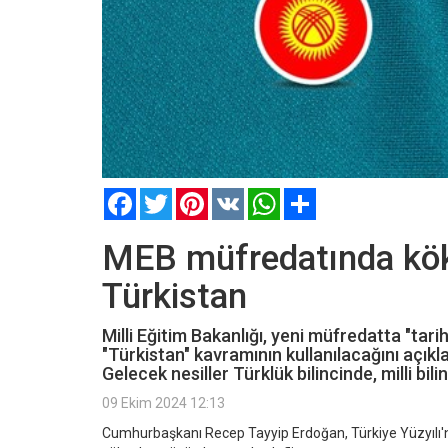
Facebook
Twitter
Pinterest
VK
WhatsApp
Paylaş
MEB müfredatında kökl
Türkistan
Milli Eğitim Bakanlığı, yeni müfredatta "tari
"Türkistan" kavramının kullanılacağını açıkla
Gelecek nesiller Türklük bilincinde, milli bi
09 Ekim 2024 12:13
Cumhurbaşkanı Recep Tayyip Erdoğan, Türkiye Yüzyılı'nd