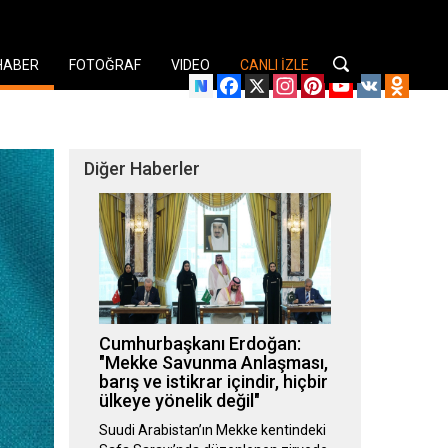
HABER
FOTOĞRAF
VIDEO
CANLI İZLE
Facebook
X
Instagram
Pinterest
YouTube
VK
Odnok
Diğer Haberler
Cumhurbaşkanı Erdoğan:
"Mekke Savunma Anlaşması,
barış ve istikrar içindir, hiçbir
ülkeye yönelik değil"
Suudi Arabistan’ın Mekke kentindeki