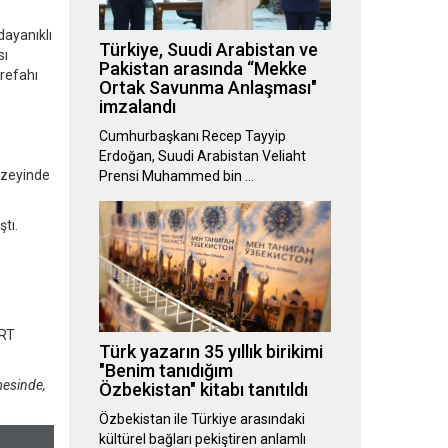
dayanıklı
Türkiye, Suudi Arabistan ve
sı
Pakistan arasında “Mekke
 refahı
Ortak Savunma Anlaşması"
imzalandı
Cumhurbaşkanı Recep Tayyip
Erdoğan, Suudi Arabistan Veliaht
düzeyinde
Prensi Muhammed bin …
tı.
TRT
Türk yazarın 35 yıllık birikimi
"Benim tanıdığım
mesinde,
Özbekistan" kitabı tanıtıldı
Özbekistan ile Türkiye arasındaki
kültürel bağları pekiştiren anlamlı