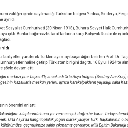
mi valiliğin içinde sayılmadığı Türkistan bölgesi Yedisu, Siriderya, Ferg
 ayrıldı.
yet Sosyalist Cumhuriyeti (30 Nisan 1918), Buhara Sovyet Halk Cumhuriy
a çıktı. Bunlar bağımsızlık taraftarlarına karşı Bolşevik Ruslar ile iş birli
ğladı.
rıldı
faaliyetler yürüterek Türkleri ayırmayı başardığını belirten Prof. Dr. Taşa
cumhuriyetler haline getirip Türkistan birliğini dağıttı. 16 Eylül 1924’te alı
ve şöyle devam etti:
liliğin merkezi yine Taşkent’ti, ancak adı Orta Asya bölgesi (Sredniy Azii Kray)
lgesinin Kazaklarla meskûn yerleri, ayrıca Karakalpakların yaşadığı saha Kaz
ının önemini anlattı:
Bakanlığınn kitaplarında buna yer vermesi çok doğru bir karar. Türkiye deme
ek. Orta Asya'da hangi topluluk yoğun olarak yaşıyor Türk. Başkalarının o b
ze, kültürümüze, geçmişimize sahip çıkmamız gerekiyor. Milli Eğitim Bakanlığı