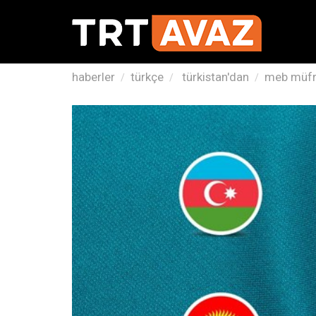
haberler
türkçe
türkistan'dan
meb müfre