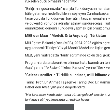
yükselen gücü olmasını hedefliyor.
"Birliğimiz gücümüzdür" şiarıyla Türk dünyasını her alan
hâle getirmeyi hedeflediklerini söyleyen Cumhurbaşkanı E
tasavvuruyla Türk dünyası bayrağını taşıyan gönüllere y
ve güvenliği yönünde adımlar atmayı sürdüreceğiz. Türk
önümüzdeki dönemi Türk devri yapmak için omuz omuza
MEB'den Maarif Modeli: Orta Asya değil Türkistan
Milli Eğitim Bakanlığı'nca (MEB), 2024-2025 eğitim öğretim
uygulanacak Türkiye Yüzyılı Maarif Modeli'ne ilişkin ge
MEB, yeni müfredatta "tarih" eğitiminde köklü değişiklik 
Programlarda anakronik ve bilimsel hata barındıran te
Asya"
yerine
"Türkistan"
, "Tehcir Kanunu" yerine "Sevk ve
"Gelecek nesillerin Türklük bilincinde, milli bilinçt
Tarihçi Prof. Dr. Ahmet Taşağıl ve Tarihçi Doç. Dr. Rami
Haber'den Ayşe Şimşek'e değerlendirdi.
"Her kavramın kendi anlamında olması gelecek nesillerin zih
tarihimize atıf yapılmasında önemli bir husus.