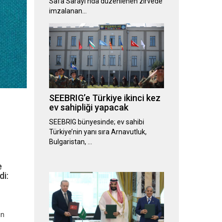
Safa Sarayı’nda düzenlenen zirvede
imzalanan…
SEEBRIG’e Türkiye ikinci kez
ev sahipliği yapacak
SEEBRIG bünyesinde; ev sahibi
Türkiye’nin yanı sıra Arnavutluk,
Bulgaristan, …
e
di:
ın