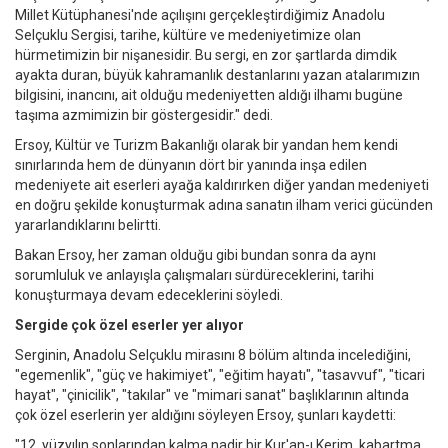
Millet Kütüphanesi'nde açılışını gerçekleştirdiğimiz Anadolu
Selçuklu Sergisi, tarihe, kültüre ve medeniyetimize olan
hürmetimizin bir nişanesidir. Bu sergi, en zor şartlarda dimdik
ayakta duran, büyük kahramanlık destanlarını yazan atalarımızın
bilgisini, inancını, ait olduğu medeniyetten aldığı ilhamı bugüne
taşıma azmimizin bir göstergesidir." dedi.
Ersoy, Kültür ve Turizm Bakanlığı olarak bir yandan hem kendi
sınırlarında hem de dünyanın dört bir yanında inşa edilen
medeniyete ait eserleri ayağa kaldırırken diğer yandan medeniyeti
en doğru şekilde konuşturmak adına sanatın ilham verici gücünden
yararlandıklarını belirtti.
Bakan Ersoy, her zaman olduğu gibi bundan sonra da aynı
sorumluluk ve anlayışla çalışmaları sürdüreceklerini, tarihi
konuşturmaya devam edeceklerini söyledi.
Sergide çok özel eserler yer alıyor
Serginin, Anadolu Selçuklu mirasını 8 bölüm altında incelediğini,
"egemenlik", "güç ve hakimiyet", "eğitim hayatı", "tasavvuf", "ticari
hayat", "çinicilik", "takılar" ve "mimari sanat" başlıklarının altında
çok özel eserlerin yer aldığını söyleyen Ersoy, şunları kaydetti:
"12. yüzyılın sonlarından kalma nadir bir Kur'an-ı Kerim, kabartma