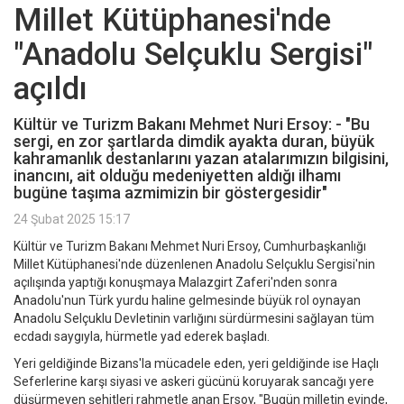
Millet Kütüphanesi'nde
"Anadolu Selçuklu Sergisi"
açıldı
Kültür ve Turizm Bakanı Mehmet Nuri Ersoy: - "Bu
sergi, en zor şartlarda dimdik ayakta duran, büyük
kahramanlık destanlarını yazan atalarımızın bilgisini,
inancını, ait olduğu medeniyetten aldığı ilhamı
bugüne taşıma azmimizin bir göstergesidir"
24 Şubat 2025 15:17
Kültür ve Turizm Bakanı Mehmet Nuri Ersoy, Cumhurbaşkanlığı
Millet Kütüphanesi'nde düzenlenen Anadolu Selçuklu Sergisi'nin
açılışında yaptığı konuşmaya Malazgirt Zaferi'nden sonra
Anadolu'nun Türk yurdu haline gelmesinde büyük rol oynayan
Anadolu Selçuklu Devletinin varlığını sürdürmesini sağlayan tüm
ecdadı saygıyla, hürmetle yad ederek başladı.
Yeri geldiğinde Bizans'la mücadele eden, yeri geldiğinde ise Haçlı
Seferlerine karşı siyasi ve askeri gücünü koruyarak sancağı yere
düşürmeyen şehitleri rahmetle anan Ersoy, "Bugün milletin evinde,