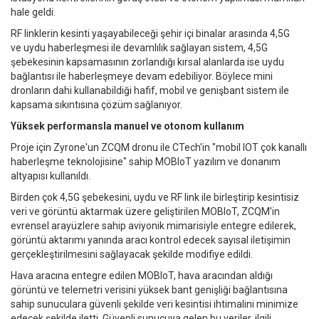
hale geldi.
RF linklerin kesinti yaşayabileceği şehir içi binalar arasında 4,5G
ve uydu haberleşmesi ile devamlılık sağlayan sistem, 4,5G
şebekesinin kapsamasının zorlandığı kırsal alanlarda ise uydu
bağlantısı ile haberleşmeye devam edebiliyor. Böylece mini
dronların dahi kullanabildiği hafif, mobil ve genişbant sistem ile
kapsama sıkıntısına çözüm sağlanıyor.
Yüksek performansla manuel ve otonom kullanım
Proje için Zyrone'un ZCQM dronu ile CTech'in "mobil IOT çok kanallı
haberleşme teknolojisine" sahip MOBIoT yazılım ve donanım
altyapısı kullanıldı.
Birden çok 4,5G şebekesini, uydu ve RF link ile birleştirip kesintisiz
veri ve görüntü aktarmak üzere geliştirilen MOBIoT, ZCQM'in
evrensel arayüzlere sahip aviyonik mimarisiyle entegre edilerek,
görüntü aktarımı yanında aracı kontrol edecek sayısal iletişimin
gerçekleştirilmesini sağlayacak şekilde modifiye edildi.
Hava aracına entegre edilen MOBIoT, hava aracından aldığı
görüntü ve telemetri verisini yüksek bant genişliği bağlantısına
sahip sunuculara güvenli şekilde veri kesintisi ihtimalini minimize
edecek şekilde iletti. Güvenli sunucuya gelen bu veriler, ilgili