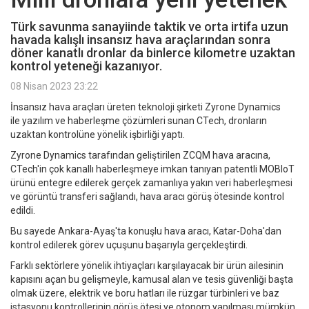
Türk savunma sanayiinde taktik ve orta irtifa uzun
havada kalışlı insansız hava araçlarından sonra
döner kanatlı dronlar da binlerce kilometre uzaktan
kontrol yeteneği kazanıyor.
08 Nisan 2023 23:22
İnsansız hava araçları üreten teknoloji şirketi Zyrone Dynamics
ile yazılım ve haberleşme çözümleri sunan CTech, dronların
uzaktan kontrolüne yönelik işbirliği yaptı.
Zyrone Dynamics tarafından geliştirilen ZCQM hava aracına,
CTech'in çok kanallı haberleşmeye imkan tanıyan patentli MOBIoT
ürünü entegre edilerek gerçek zamanlıya yakın veri haberleşmesi
ve görüntü transferi sağlandı, hava aracı görüş ötesinde kontrol
edildi.
Bu sayede Ankara-Ayaş'ta konuşlu hava aracı, Katar-Doha'dan
kontrol edilerek görev uçuşunu başarıyla gerçekleştirdi.
Farklı sektörlere yönelik ihtiyaçları karşılayacak bir ürün ailesinin
kapısını açan bu gelişmeyle, kamusal alan ve tesis güvenliği başta
olmak üzere, elektrik ve boru hatları ile rüzgar türbinleri ve baz
istasyonu kontrollerinin görüş ötesi ve otonom yapılması mümkün