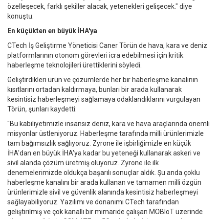
özelleşecek, farklı şekiller alacak, yetenekleri gelişecek." diye
konuştu.
En küçükten en büyük İHA'ya
CTech İş Geliştirme Yöneticisi Caner Törün de hava, kara ve deniz
platformlarının otonom görevleri icra edebilmesi için kritik
haberleşme teknolojileri ürettiklerini söyledi.
Geliştirdikleri ürün ve çözümlerde her bir haberleşme kanalının
kısıtlarını ortadan kaldırmaya, bunları bir arada kullanarak
kesintisiz haberleşmeyi sağlamaya odaklandıklarını vurgulayan
Törün, şunları kaydetti:
"Bu kabiliyetimizle insansız deniz, kara ve hava araçlarında önemli
misyonlar üstleniyoruz. Haberleşme tarafında milli ürünlerimizle
tam bağımsızlık sağlıyoruz. Zyrone ile işbirliğimizle en küçük
İHA'dan en büyük İHA'ya kadar bu yeteneği kullanarak askeri ve
sivil alanda çözüm üretmiş oluyoruz. Zyrone ile ilk
denemelerimizde oldukça başarılı sonuçlar aldık. Şu anda çoklu
haberleşme kanalını bir arada kullanan ve tamamen milli özgün
ürünlerimizle sivil ve güvenlik alanında kesintisiz haberleşmeyi
sağlayabiliyoruz. Yazılımı ve donanımı CTech tarafından
geliştirilmiş ve çok kanallı bir mimaride çalışan MOBIoT üzerinde