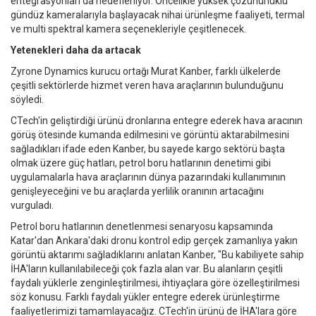
entegrasyonları da hedefleniyor. Öncelikle yüksek çözünürlüklü
gündüz kameralarıyla başlayacak nihai ürünleşme faaliyeti, termal
ve multi spektral kamera seçenekleriyle çeşitlenecek.
Yetenekleri daha da artacak
Zyrone Dynamics kurucu ortağı Murat Kanber, farklı ülkelerde
çeşitli sektörlerde hizmet veren hava araçlarının bulunduğunu
söyledi.
CTech'in geliştirdiği ürünü dronlarına entegre ederek hava aracının
görüş ötesinde kumanda edilmesini ve görüntü aktarabilmesini
sağladıkları ifade eden Kanber, bu sayede kargo sektörü başta
olmak üzere güç hatları, petrol boru hatlarının denetimi gibi
uygulamalarla hava araçlarının dünya pazarındaki kullanımının
genişleyeceğini ve bu araçlarda yerlilik oranının artacağını
vurguladı.
Petrol boru hatlarının denetlenmesi senaryosu kapsamında
Katar'dan Ankara'daki dronu kontrol edip gerçek zamanlıya yakın
görüntü aktarımı sağladıklarını anlatan Kanber, "Bu kabiliyete sahip
İHA'ların kullanılabileceği çok fazla alan var. Bu alanların çeşitli
faydalı yüklerle zenginleştirilmesi, ihtiyaçlara göre özelleştirilmesi
söz konusu. Farklı faydalı yükler entegre ederek ürünleştirme
faaliyetlerimizi tamamlayacağız. CTech'in ürünü de İHA'lara göre