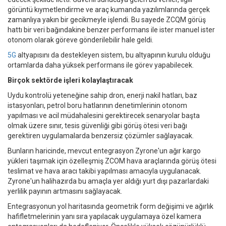
görüntü kıymetlendirme ve araç kumanda yazılımlarında gerçek
zamanlıya yakın bir gecikmeyle işlendi. Bu sayede ZCQM görüş
hattı bir veri bağındakine benzer performans ile ister manuel ister
otonom olarak göreve gönderilebilir hale geldi.
5G
altyapısını da destekleyen sistem, bu altyapının kurulu olduğu
ortamlarda daha yüksek performans ile görev yapabilecek.
Birçok sektörde işleri kolaylaştıracak
Uydu kontrolü yeteneğine sahip dron, enerji nakil hatları, baz
istasyonları, petrol boru hatlarının denetimlerinin otonom
yapılması ve acil müdahalesini gerektirecek senaryolar başta
olmak üzere sınır, tesis güvenliği gibi görüş ötesi veri bağı
gerektiren uygulamalarda benzersiz çözümler sağlayacak.
Bunların haricinde, mevcut entegrasyon Zyrone'un ağır kargo
yükleri taşımak için özelleşmiş ZCOM hava araçlarında görüş ötesi
teslimat ve hava aracı takibi yapılması amacıyla uygulanacak.
Zyrone'un halihazırda bu amaçla yer aldığı yurt dışı pazarlardaki
yerlilik payının artmasını sağlayacak.
Entegrasyonun yol haritasında geometrik form değişimi ve ağırlık
hafifletmelerinin yanı sıra yapılacak uygulamaya özel kamera