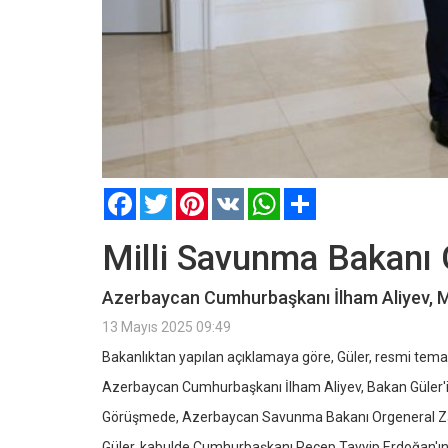
Facebook
Twitter
Pinterest
VK
WhatsApp
Paylaş
Milli Savunma Bakanı 
Azerbaycan Cumhurbaşkanı İlham Aliyev, Mil
13 Mayıs 2025 09:49
Bakanlıktan yapılan açıklamaya göre, Güler, resmi tem
Azerbaycan Cumhurbaşkanı İlham Aliyev, Bakan Güler'i
Görüşmede, Azerbaycan Savunma Bakanı Orgeneral Zak
Güler, kabulde Cumhurbaşkanı Recep Tayyip Erdoğan'ın se