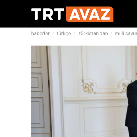
haberler
türkçe
türkistan'dan
milli sav