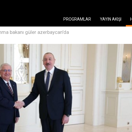
PROGRAMLAR
YAYIN AKIŞI
unma bakanı güler azerbaycan'da