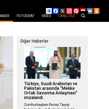
Facebook
X
Instagram
Pinterest
YouTube
VK
Odnok
HABER
FOTOĞRAF
VIDEO
CANLI İZLE
Diğer Haberler
Türkiye, Suudi Arabistan ve
Pakistan arasında “Mekke
Ortak Savunma Anlaşması"
imzalandı
Cumhurbaşkanı Recep Tayyip