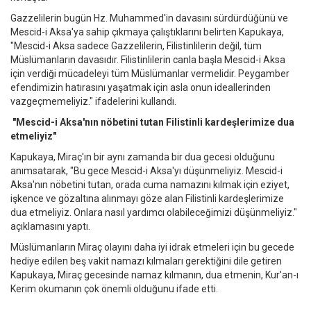
Gazzelilerin bugün Hz. Muhammed'in davasını sürdürdüğünü ve
Mescid-i Aksa'ya sahip çıkmaya çalıştıklarını belirten Kapukaya,
"Mescid-i Aksa sadece Gazzelilerin, Filistinlilerin değil, tüm
Müslümanların davasıdır. Filistinlilerin canla başla Mescid-i Aksa
için verdiği mücadeleyi tüm Müslümanlar vermelidir. Peygamber
efendimizin hatırasını yaşatmak için asla onun ideallerinden
vazgeçmemeliyiz." ifadelerini kullandı.
"Mescid-i Aksa'nın nöbetini tutan Filistinli kardeşlerimize dua
etmeliyiz"
Kapukaya, Miraç'ın bir aynı zamanda bir dua gecesi olduğunu
anımsatarak, "Bu gece Mescid-i Aksa'yı düşünmeliyiz. Mescid-i
Aksa'nın nöbetini tutan, orada cuma namazını kılmak için eziyet,
işkence ve gözaltına alınmayı göze alan Filistinli kardeşlerimize
dua etmeliyiz. Onlara nasıl yardımcı olabileceğimizi düşünmeliyiz."
açıklamasını yaptı.
Müslümanların Miraç olayını daha iyi idrak etmeleri için bu gecede
hediye edilen beş vakit namazı kılmaları gerektiğini dile getiren
Kapukaya, Miraç gecesinde namaz kılmanın, dua etmenin, Kur'an-ı
Kerim okumanın çok önemli olduğunu ifade etti.