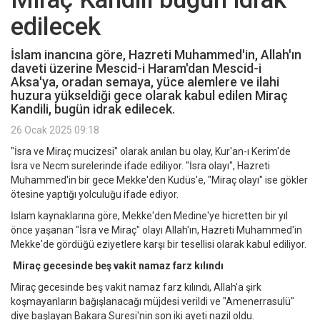
edilecek
İslam inancına göre, Hazreti Muhammed'in, Allah'ın
daveti üzerine Mescid-i Haram'dan Mescid-i
Aksa'ya, oradan semaya, yüce alemlere ve ilahi
huzura yükseldiği gece olarak kabul edilen Miraç
Kandili, bugün idrak edilecek.
26 Ocak 2025 09:18
"İsra ve Miraç mucizesi" olarak anılan bu olay, Kur'an-ı Kerim'de
İsra ve Necm surelerinde ifade ediliyor. "İsra olayı", Hazreti
Muhammed'in bir gece Mekke'den Kudüs'e, "Miraç olayı" ise gökler
ötesine yaptığı yolculuğu ifade ediyor.
İslam kaynaklarına göre, Mekke'den Medine'ye hicretten bir yıl
önce yaşanan "İsra ve Miraç" olayı Allah'ın, Hazreti Muhammed'in
Mekke'de gördüğü eziyetlere karşı bir tesellisi olarak kabul ediliyor.
Miraç gecesinde beş vakit namaz farz kılındı
Miraç gecesinde beş vakit namaz farz kılındı, Allah'a şirk
koşmayanların bağışlanacağı müjdesi verildi ve "Amenerrasulü"
diye başlayan Bakara Suresi'nin son iki ayeti nazil oldu.