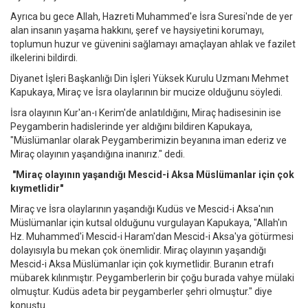
Ayrıca bu gece Allah, Hazreti Muhammed'e İsra Suresi'nde de yer
alan insanın yaşama hakkını, şeref ve haysiyetini korumayı,
toplumun huzur ve güvenini sağlamayı amaçlayan ahlak ve fazilet
ilkelerini bildirdi.
Diyanet İşleri Başkanlığı Din İşleri Yüksek Kurulu Uzmanı Mehmet
Kapukaya, Miraç ve İsra olaylarının bir mucize olduğunu söyledi.
İsra olayının Kur'an-ı Kerim'de anlatıldığını, Miraç hadisesinin ise
Peygamberin hadislerinde yer aldığını bildiren Kapukaya,
"Müslümanlar olarak Peygamberimizin beyanına iman ederiz ve
Miraç olayının yaşandığına inanırız." dedi.
"Miraç olayının yaşandığı Mescid-i Aksa Müslümanlar için çok
kıymetlidir"
Miraç ve İsra olaylarının yaşandığı Kudüs ve Mescid-i Aksa'nın
Müslümanlar için kutsal olduğunu vurgulayan Kapukaya, "Allah'ın
Hz. Muhammed'i Mescid-i Haram'dan Mescid-i Aksa'ya götürmesi
dolayısıyla bu mekan çok önemlidir. Miraç olayının yaşandığı
Mescid-i Aksa Müslümanlar için çok kıymetlidir. Buranın etrafı
mübarek kılınmıştır. Peygamberlerin bir çoğu burada vahye mülaki
olmuştur. Kudüs adeta bir peygamberler şehri olmuştur." diye
konuştu.