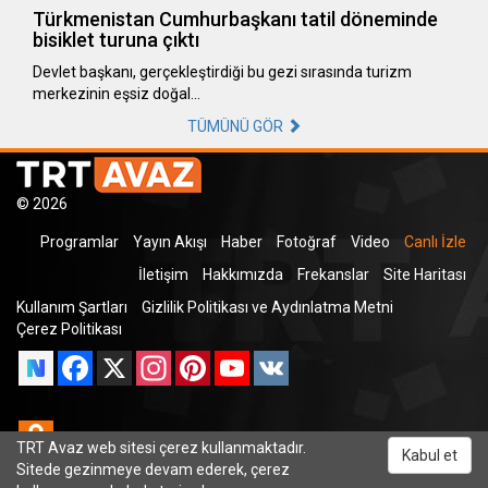
Türkmenistan Cumhurbaşkanı tatil döneminde
bisiklet turuna çıktı
Devlet başkanı, gerçekleştirdiği bu gezi sırasında turizm
merkezinin eşsiz doğal…
TÜMÜNÜ GÖR
© 2026
Programlar
Yayın Akışı
Haber
Fotoğraf
Video
Canlı İzle
İletişim
Hakkımızda
Frekanslar
Site Haritası
Kullanım Şartları
Gizlilik Politikası ve Aydınlatma Metni
Çerez Politikası
Facebook
X
Instagram
Pinterest
YouTube
VK
Odnoklassniki
TRT Avaz web sitesi çerez kullanmaktadır.
Kabul et
Sitede gezinmeye devam ederek, çerez