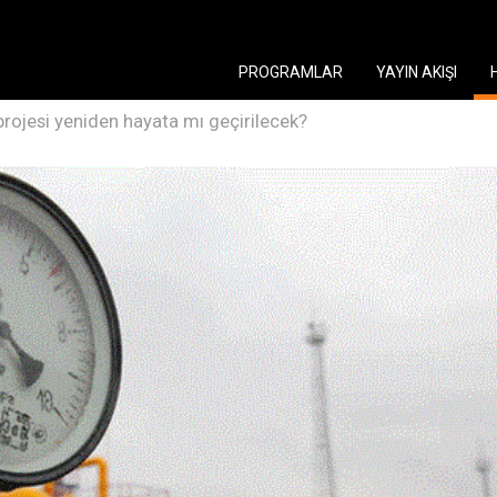
PROGRAMLAR
YAYIN AKIŞI
rojesi yeniden hayata mı geçirilecek?