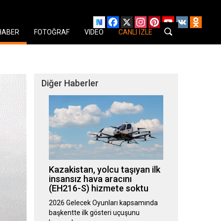
Facebook
X
Instagram
Pinterest
YouTube
VK
Odnok
HABER
FOTOĞRAF
VIDEO
CANLI İZLE
Diğer Haberler
Kazakistan, yolcu taşıyan ilk
insansız hava aracını
(EH216-S) hizmete soktu
2026 Gelecek Oyunları kapsamında
başkentte ilk gösteri uçuşunu