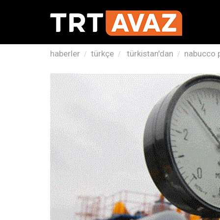
haberler
türkçe
türkistan'dan
nabucco p