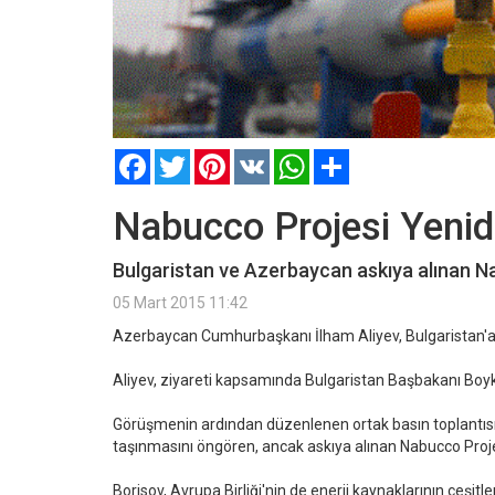
Facebook
Twitter
Pinterest
VK
WhatsApp
Paylaş
Nabucco Projesi Yenid
Bulgaristan ve Azerbaycan askıya alınan Na
05 Mart 2015 11:42
Azerbaycan Cumhurbaşkanı İlham Aliyev, Bulgaristan'a
Aliyev, ziyareti kapsamında Bulgaristan Başbakanı Boyk
Görüşmenin ardından düzenlenen ortak basın toplantısın
taşınmasını öngören, ancak askıya alınan Nabucco Projesi
Borisov, Avrupa Birliği'nin de enerji kaynaklarının çeşit