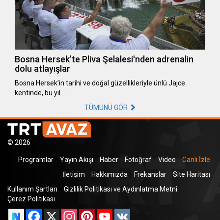
Bosna Hersek’te Pliva Şelalesi'nden adrenalin
dolu atlayışlar
Bosna Hersek’in tarihi ve doğal güzellikleriyle ünlü Jajce
kentinde, bu yıl …
TÜMÜNÜ GÖR
© 2026
Programlar
Yayın Akışı
Haber
Fotoğraf
Video
Canlı İzle
İletişim
Hakkımızda
Frekanslar
Site Haritası
Kullanım Şartları
Gizlilik Politikası ve Aydınlatma Metni
Çerez Politikası
Facebook
X
Instagram
Pinterest
YouTube
VK