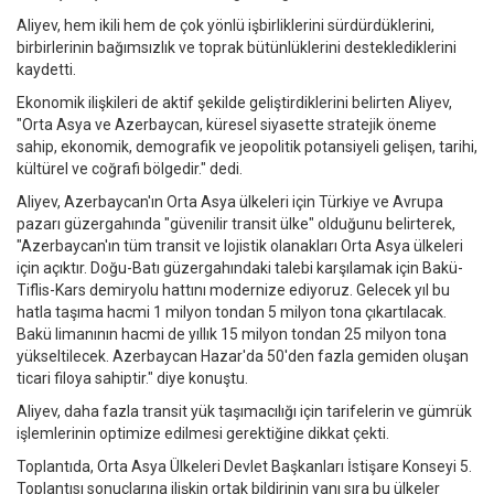
Aliyev, hem ikili hem de çok yönlü işbirliklerini sürdürdüklerini,
birbirlerinin bağımsızlık ve toprak bütünlüklerini desteklediklerini
kaydetti.
Ekonomik ilişkileri de aktif şekilde geliştirdiklerini belirten Aliyev,
"Orta Asya ve Azerbaycan, küresel siyasette stratejik öneme
sahip, ekonomik, demografik ve jeopolitik potansiyeli gelişen, tarihi,
kültürel ve coğrafi bölgedir." dedi.
Aliyev, Azerbaycan'ın Orta Asya ülkeleri için Türkiye ve Avrupa
pazarı güzergahında "güvenilir transit ülke" olduğunu belirterek,
"Azerbaycan'ın tüm transit ve lojistik olanakları Orta Asya ülkeleri
için açıktır. Doğu-Batı güzergahındaki talebi karşılamak için Bakü-
Tiflis-Kars demiryolu hattını modernize ediyoruz. Gelecek yıl bu
hatla taşıma hacmi 1 milyon tondan 5 milyon tona çıkartılacak.
Bakü limanının hacmi de yıllık 15 milyon tondan 25 milyon tona
yükseltilecek. Azerbaycan Hazar'da 50'den fazla gemiden oluşan
ticari filoya sahiptir." diye konuştu.
Aliyev, daha fazla transit yük taşımacılığı için tarifelerin ve gümrük
işlemlerinin optimize edilmesi gerektiğine dikkat çekti.
Toplantıda, Orta Asya Ülkeleri Devlet Başkanları İstişare Konseyi 5.
Toplantısı sonuçlarına ilişkin ortak bildirinin yanı sıra bu ülkeler