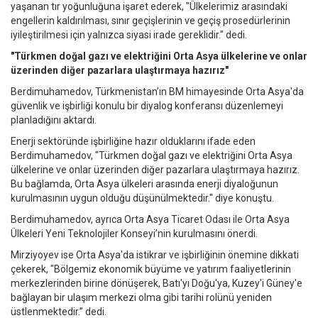
yaşanan tır yoğunluğuna işaret ederek, "Ülkelerimiz arasındaki
engellerin kaldırılması, sınır geçişlerinin ve geçiş prosedürlerinin
iyileştirilmesi için yalnızca siyasi irade gereklidir." dedi.
"Türkmen doğal gazı ve elektriğini Orta Asya ülkelerine ve onlar
üzerinden diğer pazarlara ulaştırmaya hazırız"
Berdimuhamedov, Türkmenistan’ın BM himayesinde Orta Asya'da
güvenlik ve işbirliği konulu bir diyalog konferansı düzenlemeyi
planladığını aktardı.
Enerji sektöründe işbirliğine hazır olduklarını ifade eden
Berdimuhamedov, "Türkmen doğal gazı ve elektriğini Orta Asya
ülkelerine ve onlar üzerinden diğer pazarlara ulaştırmaya hazırız.
Bu bağlamda, Orta Asya ülkeleri arasında enerji diyaloğunun
kurulmasının uygun olduğu düşünülmektedir." diye konuştu.
Berdimuhamedov, ayrıca Orta Asya Ticaret Odası ile Orta Asya
Ülkeleri Yeni Teknolojiler Konseyi’nin kurulmasını önerdi.
Mirziyoyev ise Orta Asya'da istikrar ve işbirliğinin önemine dikkati
çekerek, "Bölgemiz ekonomik büyüme ve yatırım faaliyetlerinin
merkezlerinden birine dönüşerek, Batı'yı Doğu'ya, Kuzey'i Güney'e
bağlayan bir ulaşım merkezi olma gibi tarihi rolünü yeniden
üstlenmektedir.” dedi.