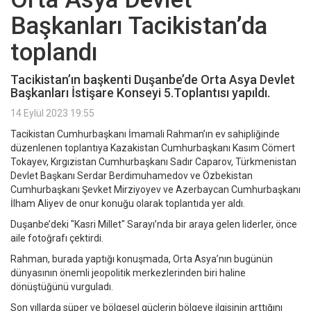
Başkanları Tacikistan’da
toplandı
Tacikistan’ın başkenti Duşanbe’de Orta Asya Devlet
Başkanları İstişare Konseyi 5.Toplantısı yapıldı.
14 Eylül 2023 19:55
Tacikistan Cumhurbaşkanı İmamali Rahman’ın ev sahipliğinde
düzenlenen toplantıya Kazakistan Cumhurbaşkanı Kasım Cömert
Tokayev, Kırgızistan Cumhurbaşkanı Sadır Caparov, Türkmenistan
Devlet Başkanı Serdar Berdimuhamedov ve Özbekistan
Cumhurbaşkanı Şevket Mirziyoyev ve Azerbaycan Cumhurbaşkanı
İlham Aliyev de onur konuğu olarak toplantıda yer aldı.
Duşanbe’deki "Kasri Millet" Sarayı’nda bir araya gelen liderler, önce
aile fotoğrafı çektirdi.
Rahman, burada yaptığı konuşmada, Orta Asya’nın bugünün
dünyasının önemli jeopolitik merkezlerinden biri haline
dönüştüğünü vurguladı.
Son yıllarda süper ve bölgesel güçlerin bölgeye ilgisinin arttığını