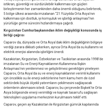
istikrarı, güvenliği ve sürdürülebilir kalkınması için güçleri
birleştirmenin her zamankinden daha önemli olduğunu belirterek,
5 bölge ülkesi arasında imzalanan “21.Yüzyılda Orta Asya’nın
kalkınması için dostluk, iyi komşuluk ve işbirliği anlaşması”nın
yürürlüğe girme sürecini hızlandırmaya çağırdı.
Kırgızistan Cumhurbaşkanından iklim değişikliği konusunda iş
birliği çağrısı
Caparov da, dünyada ve Orta Asya’daki iklim değişikliğinin bölgeye
verdiği zarara dikkati çekerken, ayrıca Orta Asya’da su kullanımı ve
elektrik enerjisi alanında işbirliğini önerdi.
Kazakistan, Kırgızistan, Özbekistan ve Tacikistan arasında 1998'de
imzalanan Su ve Enerji Kaynaklarının Kullanımına İlişkin
Anlaşması'nın yenilenmesi ve geliştirilmesi gerektiğini yineleyen
Caparov, Orta Asya'da su ve enerji kaynaklarının verimli kullanımı
için öncelikle su ile enerji sektörlerine hem kamu hem de özel
sektördeki büyük ölçekli yatırımların çekilmesini sağlayacak
önlemlerin alınmasını istedi. Caparov, bu çerçevede Bişkek’te Orta
Asya bölgesinde enerji verimliliği ve kaynak tasarrufu sağlayan
teknolojileri uygulama merkezinin kurulmasını teklif etti.
Caparov, geçen ay Kazakistan ile Kırgızistan gümrük kapılarında