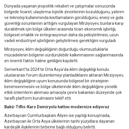
Dünyada yaşanan jeopolitik rekabet ve çatışmalar sonucunda
bölgede ticaret, ulaştırma-lojistik zincirlerinin bozulduğunu, yatırım
ve teknoloji kullanımında kısıtlamaların görüldüğünü, enerji ve gıda
güvenliği sorunlarının arttığını vurgulayan Mirziyoyev, bunlara karşı
durabilmek için bölge ülkeleri arasında ticari-ekonomik işbirliği,
bölgesel ortaklık ve entegrasyonun daha da pekiştirilmesi, uzun
vadeli endüstriyel işbirliğinin geliştirilmesi gerektiğini vurguladı.
Mirziyoyev, iklim değişikliğinin doğurduğu olumsuzluklarla
mücadelenin bölgenin sürdürülebilir kalkınmasının sağlanmasında
en önemli faktör haline geldiğini kaydetti.
Semerkant'ta 2024'te Orta Asya'da iklim değişikliği konulu
uluslararası forum düzenlemeyi planladıklarını aktaran Mirziyoyev,
iklim değişikliğine uyum konusunda bölgesel bir stratejinin
benimsenmesini ve bölge ülkelerinde iklim değişikliğine yönelik
etkili önlemlerin alınması amacıyla çevre bakanları düzeyinde çok
taraflı platform kurulmasını teklif etti.
Bakü-Tiflis-Kars Demiryolu hattını modernize ediyoruz
Azerbaycan Cumhurbaşkanı Aliyev ise yaptığı konuşmada,
Azerbaycan ile Orta Asya ülkelerinin tarihi yüzyıllara dayanan
kardeşlik ilişkilerinin birbirine bağlı olduğunu belirtti.