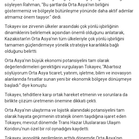
söyleyen Rahman, "Bu şartlarda Orta Asya’nın birliğini
göstermemiz ve bölgeyle bütünleşme yönünde daha aktif adımlar
atmamız önem taşıyor." dedi.
Tokayev ise zirvenin ülkeler arasındaki çok yönlü işbirliğinin
dinamiklerini belirlemek açısından önemli olduğunu anlatarak,
Kazakistan’ın Orta Asya’nın tüm ülkeleriyle çok yönlü işbirliğini
tamamen güçlendirmeye yönelik stratejiye kararlılıkla bağlı
olduğunu belirtti.
Orta Asya’nın büyük ekonomi potansiyelini tam olarak
değerlendirmeleri gerektiğini vurgulayan Tokayev, “Abartısız
söylüyorum Orta Asya ticaret, yatırım, işletme, bilim ve inovasyon
alanlarında fırsatlar sunan yeni bir ekonomik bölgeye dönüşmeye
başladı.” diye konuştu.
Tokayev, tehditlere karşı ortak hareket etmenin ve sorunlara da
birlikte çözüm üretmenin önemine dikkati çekti.
Orta Asya’nın ulaştırma ve lojistik alanındaki potansiyelini tam
olarak hayata geçirmenin stratejik önem taşıdığına işaret eden
Tokayev, mevcut dönemde Trans Hazar Uluslararası Ulaşım
Koridoru'nun özel bir rol oynadığını kaydetti.
Tokayev, jeopolitik gerilimlerin arttığı dönemde Orta Asya’nın